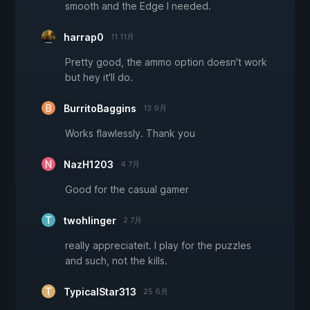
smooth and the Edge I needed.
harrap0
11 11月
Pretty good, the ammo option doesn't work
but hey it'll do.
BurritoBaggins
13 9月
Works flawlessly. Thank you
NazH1203
4 7月
Good for the casual gamer
twohlinger
2 7月
really appreciateit. I play for the puzzles
and such, not the kills.
TypicalStar313
25 6月