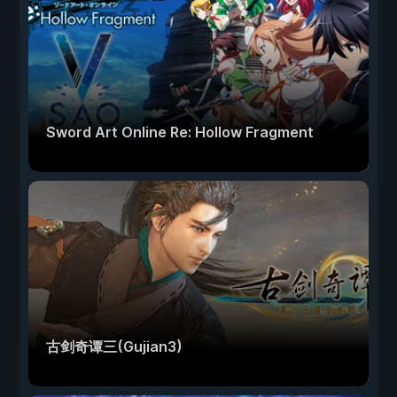
Sword Art Online Re: Hollow Fragment
古剑奇谭三(Gujian3)