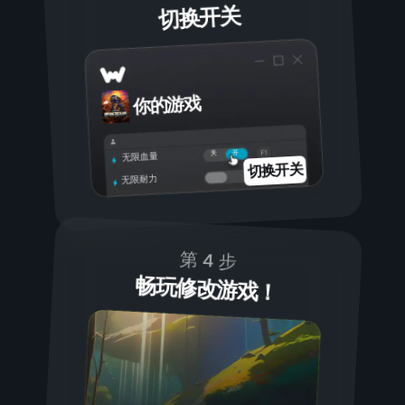
切换开关
你的游戏
开
关
无限血量
切换开关
无限耐力
第 4 步
畅玩修改游戏！