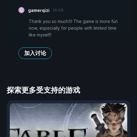
gamerqizi
26 5月
Thank you so much!!! The game is more fun
now, especially for people with limited time
like myself!
加入讨论
探索更多受支持的游戏