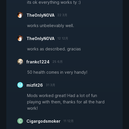
its ok everything works ty :)
The0nlyN0VA
22 3月
works unbelievably well.
The0nlyN0VA
12 12月
works as described. gracias
frankc1224
25 6月
50 health comes in very handy!
mizfit26
31 3月
Mods worked great! Had a lot of fun
playing with them, thanks for all the hard
work!
Cigargodsmoker
11 12月