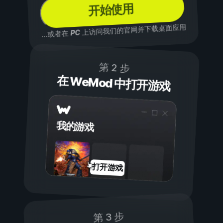
开始使用
上访问我们的官网并下载桌面应用
PC
...或者在
第 2 步
在 WeMod 中打开游戏
我的游戏
打开游戏
第 3 步