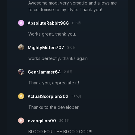
Awesome mod, very versatile and allows me
to customise to my style. Thank you!
AbsoluteRabbit988
6 6月
Works great, thank you.
MightyMitten707
2 6月
works perfectly. thanks again
GearJammer64
2 6月
Thank you, appreciate it!
ActualScorpion302
31 5月
Thanks to the developer
evangilion00
30 5月
BLOOD FOR THE BLOOD GOD!!!