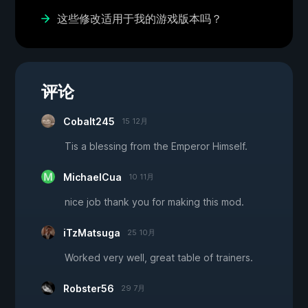
这些修改适用于我的游戏版本吗？
评论
Cobalt245
15 12月
Tis a blessing from the Emperor Himself.
MichaelCua
10 11月
nice job thank you for making this mod.
iTzMatsuga
25 10月
Worked very well, great table of trainers.
Robster56
29 7月