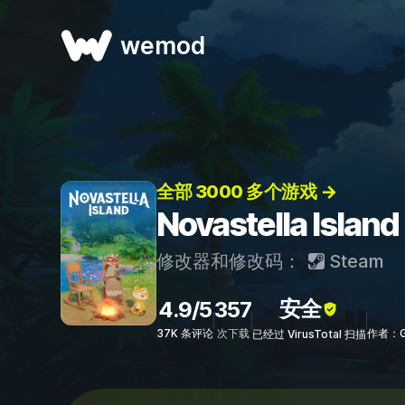
wemod
全部 3000 多个游戏 →
Novastella Is
修改器和修改码：
Steam
安全
4.9/5
357
37K 条评论
次下载
作者：Gr
已经过 VirusTotal 扫描