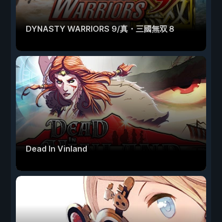
DYNASTY WARRIORS 9/真・三國無双８
Dead In Vinland