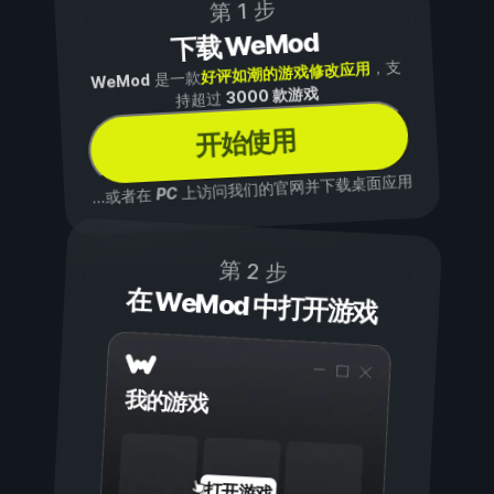
第 1 步
下载 WeMod
，支
好评如潮的游戏修改应用
是一款
WeMod
3000 款游戏
持超过
开始使用
上访问我们的官网并下载桌面应用
PC
...或者在
第 2 步
在 WeMod 中打开游戏
我的游戏
打开游戏