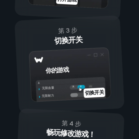
第 3 步
切换开关
你的游戏
开
关
无限血量
切换开关
无限耐力
第 4 步
畅玩修改游戏！