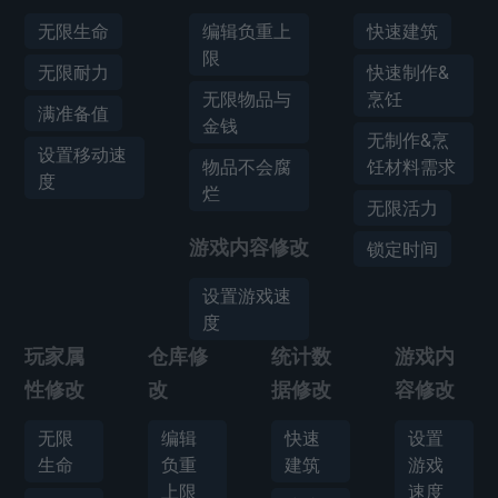
无限生命
编辑负重上
快速建筑
限
无限耐力
快速制作&
无限物品与
烹饪
满准备值
金钱
无制作&烹
设置移动速
物品不会腐
饪材料需求
度
烂
无限活力
游戏内容修改
锁定时间
设置游戏速
度
玩家属
仓库修
统计数
游戏内
性修改
改
据修改
容修改
无限
编辑
快速
设置
生命
负重
建筑
游戏
上限
速度