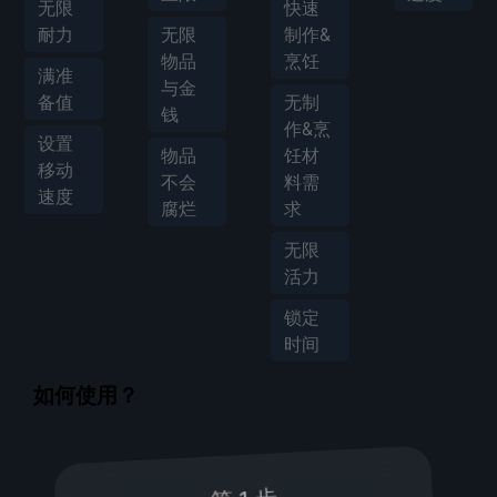
无限
快速
耐力
无限
制作&
物品
烹饪
满准
与金
备值
无制
钱
作&烹
设置
物品
饪材
移动
不会
料需
速度
腐烂
求
无限
活力
锁定
时间
如何使用？