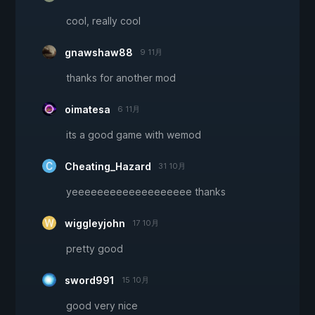
cool, really cool
gnawshaw88
9 11月
thanks for another mod
oimatesa
6 11月
its a good game with wemod
Cheating_Hazard
31 10月
yeeeeeeeeeeeeeeeeeee thanks
wiggleyjohn
17 10月
pretty good
sword991
15 10月
good very nice