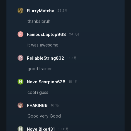
FlurryMatcha
25 2月
thanks bruh
FamousLaptop968
24 7月
it was awesome
ReliableString832
13 3月
good trainer
NovelScorpion638
19 1月
cool i guss
PHAKIN69
16 1月
Good very Good
NovelBike431
10 11月