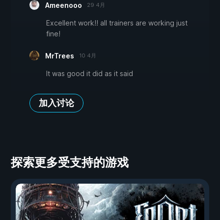
Ameenooo
29 4月
Excellent work!! all trainers are working just
fine!
MrTrees
10 4月
It was good it did as it said
加入讨论
探索更多受支持的游戏