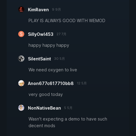
KimRaven
9 9月
PLAY IS ALWAYS GOOD WITH WEMOD
SillyOwl453
27 7月
happy happy happy
SilentSaint
30 5月
We need oxygen to live
Anon677c617710bb8
12 5月
very good today
NonNativeBean
5 5月
Wasn't expecting a demo to have such
decent mods