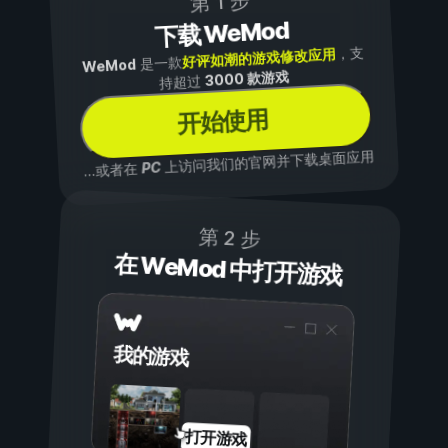
第 1 步
下载 WeMod
，支
好评如潮的游戏修改应用
是一款
WeMod
3000 款游戏
持超过
开始使用
上访问我们的官网并下载桌面应用
PC
...或者在
第 2 步
在 WeMod 中打开游戏
我的游戏
打开游戏