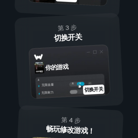
第 3 步
切换开关
你的游戏
开
关
无限血量
切换开关
无限耐力
第 4 步
畅玩修改游戏！