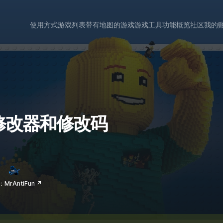
使用方式
游戏列表
带有地图的游戏
游戏工具
功能概览
社区
我的
 的修改器和修改码
MrAntiFun ↗