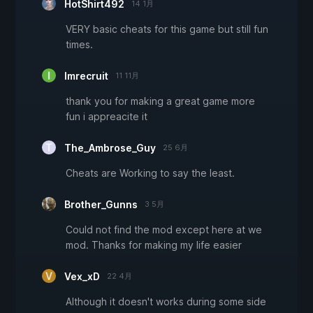
HotShirt492
14 1月
VERY basic cheats for this game but still fun
times.
Imrecruit
11 11月
thank you for making a great game more
fun i appreacite it
The_Ambrose_Guy
25 6月
Cheats are Working to say the least.
Brother_Gunns
3 5月
Could not find the mod except here at we
mod. Thanks for making my life easier
Vex_xD
22 4月
Although it doesn't works during some side