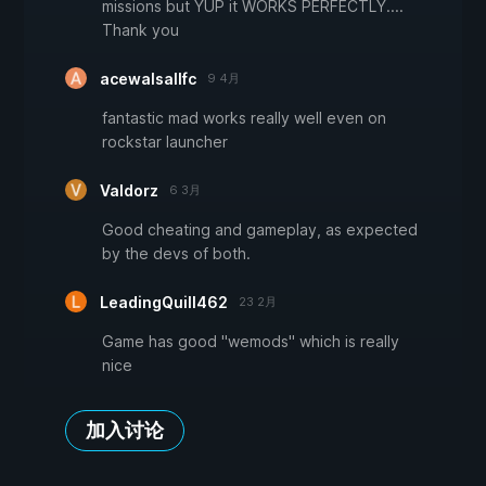
missions but YUP it WORKS PERFECTLY....
Thank you
acewalsallfc
9 4月
fantastic mad works really well even on
rockstar launcher
Valdorz
6 3月
Good cheating and gameplay, as expected
by the devs of both.
LeadingQuill462
23 2月
Game has good "wemods" which is really
nice
加入讨论