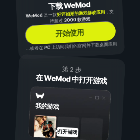
下载 WeMod
，支
好评如潮的游戏修改应用
是一款
WeMod
3000 款游戏
持超过
开始使用
上访问我们的官网并下载桌面应用
PC
...或者在
第 2 步
在 WeMod 中打开游戏
我的游戏
打开游戏