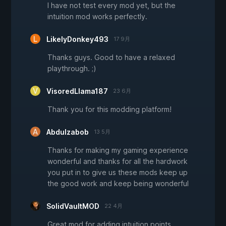
I have not test every mod yet, but the
intuition mod works perfectly.
LikelyDonkey493
17 9月
Thanks guys. Good to have a relaxed
playthrough. ;)
VisoredLlama187
23 6月
Thank you for this modding platform!
Abdulzabob
13 5月
Thanks for making my gaming experience
wonderful and thanks for all the hardwork
you put in to give us these mods keep up
the good work and keep being wonderful
SolidVaultMOD
22 4月
Great mod for adding intuition points