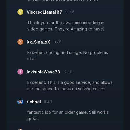
VisoredLlama187
13 4月
Thank you for the awesome modding in
video games. They're Amazing to have!
Xx_Sina_xX
11 7月
Excellent coding and usage. No problems
at all.
InvisibleWave73
12 4月
Excellent. This is a good service, and allows
me the space to focus on solving crimes.
richpal
6 2月
fantastic job for an older game. Still works
great.