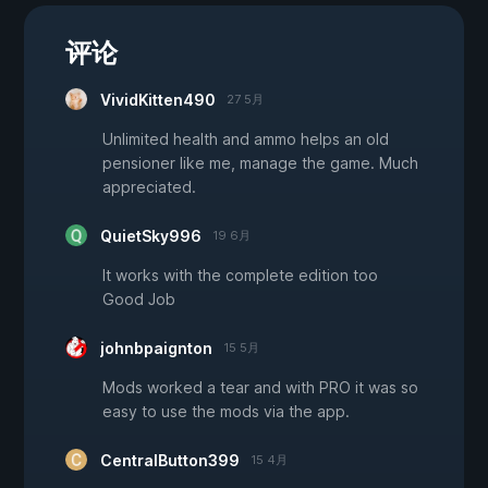
评论
VividKitten490
27 5月
Unlimited health and ammo helps an old
pensioner like me, manage the game. Much
appreciated.
QuietSky996
19 6月
It works with the complete edition too
Good Job
johnbpaignton
15 5月
Mods worked a tear and with PRO it was so
easy to use the mods via the app.
CentralButton399
15 4月