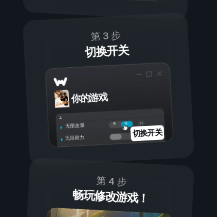
第 3 步
切换开关
你的游戏
开
关
无限血量
切换开关
无限耐力
第 4 步
畅玩修改游戏！