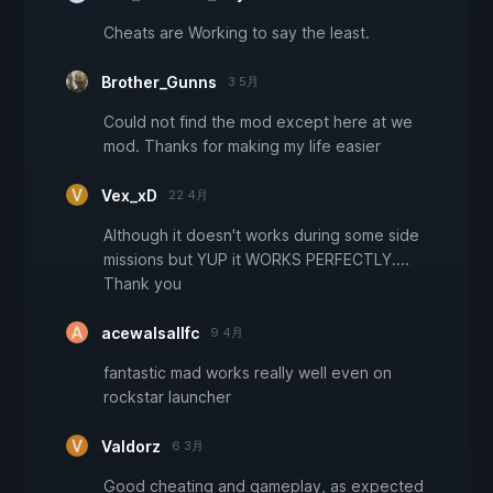
Cheats are Working to say the least.
Brother_Gunns
3 5月
Could not find the mod except here at we
mod. Thanks for making my life easier
Vex_xD
22 4月
Although it doesn't works during some side
missions but YUP it WORKS PERFECTLY....
Thank you
acewalsallfc
9 4月
fantastic mad works really well even on
rockstar launcher
Valdorz
6 3月
Good cheating and gameplay, as expected