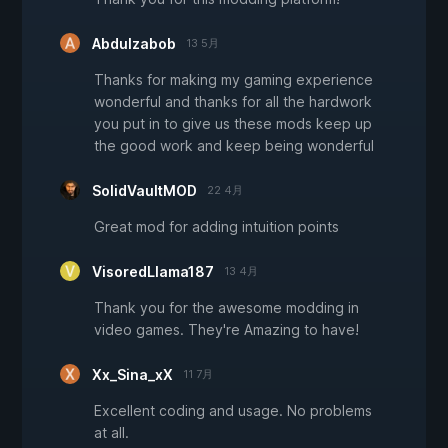
Abdulzabob
13 5月
Thanks for making my gaming experience
wonderful and thanks for all the hardwork
you put in to give us these mods keep up
the good work and keep being wonderful
SolidVaultMOD
22 4月
Great mod for adding intuition points
VisoredLlama187
13 4月
Thank you for the awesome modding in
video games. They're Amazing to have!
Xx_Sina_xX
11 7月
Excellent coding and usage. No problems
at all.