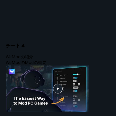
チート
4
WeModの紹介
WeModのModの概要