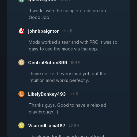
It works with the complete edition too
Good Job
johnbpaignton
15 5月
Mods worked a tear and with PRO it was so
easy to use the mods via the app.
CentralButton399
15 4月
I have not test every mod yet, but the
intuition mod works perfectly.
LikelyDonkey493
17 9月
Thanks guys. Good to have a relaxed
playthrough. ;)
VisoredLlama187
23 6月
Thank you for this modding platform!