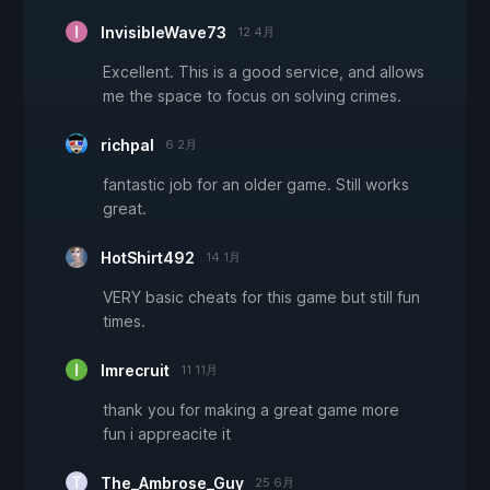
InvisibleWave73
12 4月
Excellent. This is a good service, and allows
me the space to focus on solving crimes.
richpal
6 2月
fantastic job for an older game. Still works
great.
HotShirt492
14 1月
VERY basic cheats for this game but still fun
times.
Imrecruit
11 11月
thank you for making a great game more
fun i appreacite it
The_Ambrose_Guy
25 6月