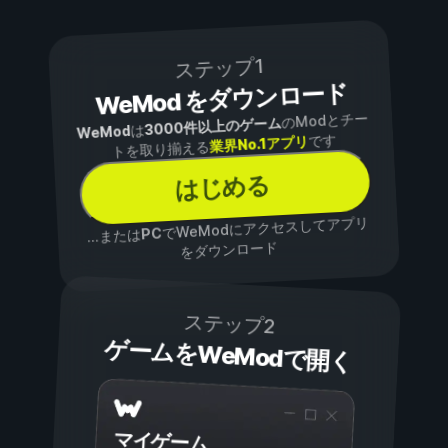
ステップ1
WeMod をダウンロード
のModとチー
3000件以上のゲーム
は
WeMod
です
業界No.1アプリ
トを取り揃える
はじめる
でWeModにアクセスしてアプリ
PC
...または
をダウンロード
ステップ2
ゲームをWeModで開く
マイゲーム