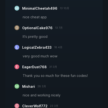
MinimalCheetah496
13 10月
nice cheat app
OptionalCake976
13 7月
It's pretty good
LogicalZebra433
18 4月
very good much wow
EagerDust768
31 3月
Thank you so much for these fun codes!
Mishari
28 3月
nice and working nicely
CleverWolf772
23 3月