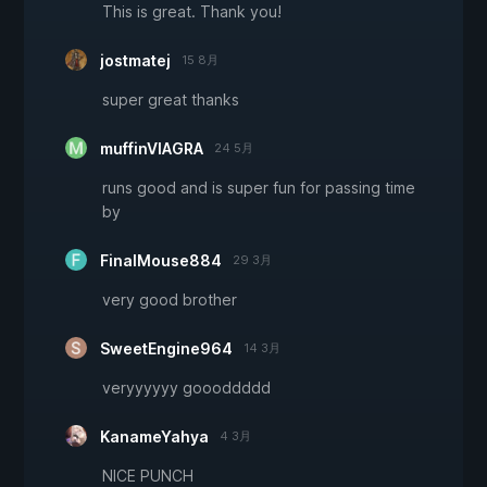
This is great. Thank you!
jostmatej
15 8月
super great thanks
muffinVIAGRA
24 5月
runs good and is super fun for passing time
by
FinalMouse884
29 3月
very good brother
SweetEngine964
14 3月
veryyyyyy goooddddd
KanameYahya
4 3月
NICE PUNCH