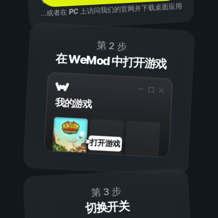
上访问我们的官网并下载桌面应用
PC
...或者在
第 2 步
在 WeMod 中打开游戏
我的游戏
打开游戏
第 3 步
切换开关