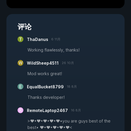
评论
ThaDanus
6 11月
Working flawlessly, thanks!
WildSheep4511
26 10月
Mod works great!
EqualBucket8799
18 8月
Thanks developer!
RemoteLaptop2467
16 8月
>♥•♥•♥•♥•♥•you are guys best of the
best• ♥•♥•♥•♥•♥<