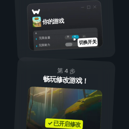
你的游戏
开
关
无限血量
切换开关
无限耐力
第 4 步
畅玩修改游戏！
✓ 已开启修改