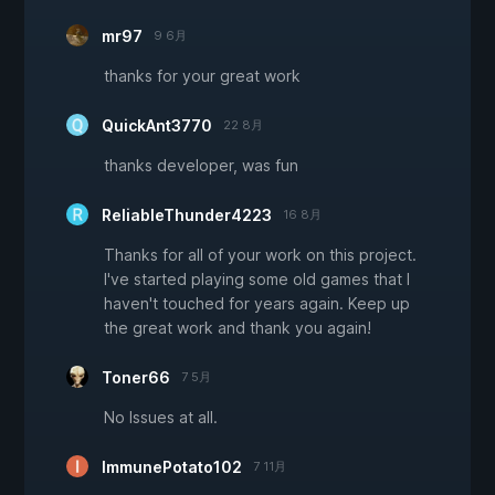
mr97
9 6月
thanks for your great work
QuickAnt3770
22 8月
thanks developer, was fun
ReliableThunder4223
16 8月
Thanks for all of your work on this project.
I've started playing some old games that I
haven't touched for years again. Keep up
the great work and thank you again!
Toner66
7 5月
No Issues at all.
ImmunePotato102
7 11月