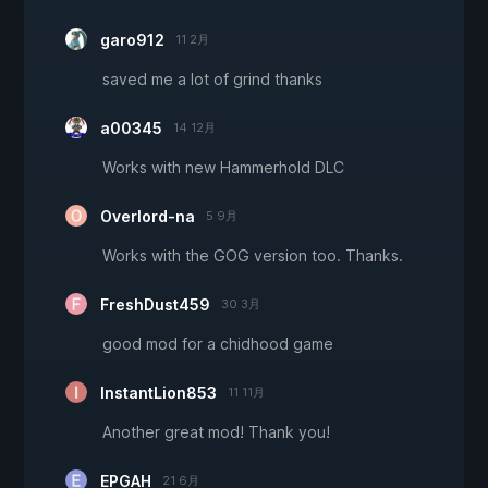
garo912
11 2月
saved me a lot of grind thanks
a00345
14 12月
Works with new Hammerhold DLC
Overlord-na
5 9月
Works with the GOG version too. Thanks.
FreshDust459
30 3月
good mod for a chidhood game
InstantLion853
11 11月
Another great mod! Thank you!
EPGAH
21 6月