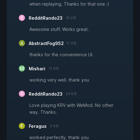
when replaying. Thanks for that one :)
RedditRando23
10 2月
Awesome stuff. Works great.
AbstractFog952
5 11月
thanks for the convenience UI.
Mishari
13 9月
working very well. thank you
RedditRando23
23 8月
Love playing KRV with WeMod. No other
way. Thanks.
Feragus
3 6月
worked perfectly, thank you