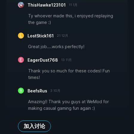
ThisHawke123101
11 1月
Ty whoever made this, i enjoyed replaying
the game :)
LostStick161
21 12月
Great job....works perfectly!
EagerDust768
13 11月
Thank you so much for these codes! Fun
times!
BeefsRus
3 10月
Amazing!! Thank you guys at WeMod for
making casual gaming fun again :)
加入讨论