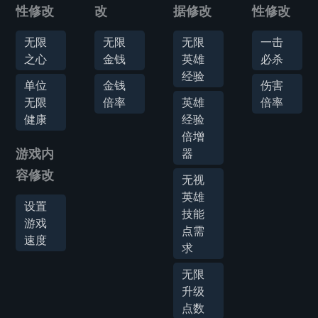
性修改
改
据修改
性修改
无限
无限
无限
一击
之心
金钱
英雄
必杀
经验
单位
金钱
伤害
无限
倍率
英雄
倍率
健康
经验
倍增
游戏内
器
容修改
无视
英雄
设置
技能
游戏
点需
速度
求
无限
升级
点数