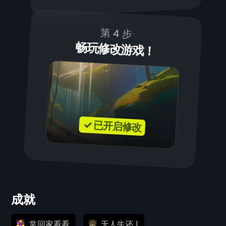
第 4 步
畅玩修改游戏！
✓ 已开启修改
成就
常回家看看
无人生还 I