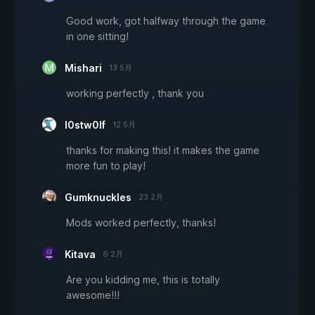
Good work, got halfway through the game
in one sitting!
Mishari
13 5月
working perfectly , thank you
l0stw0lf
12 5月
thanks for making this! it makes the game
more fun to play!
Gumknuckles
23 2月
Mods worked perfectly, thanks!
Kitava
6 2月
Are you kidding me, this is totally
awesome!!!