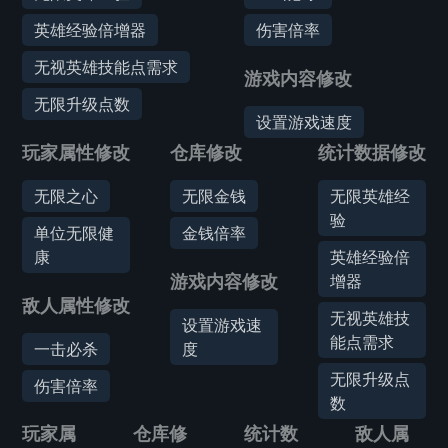
英雄经验倍增器
伤害倍率
无视英雄技能点需求
游戏内容修改
无限升级点数
设置游戏速度
玩家属性修改
仓库修改
统计数据修改
无限之心
无限金钱
无限英雄经
验
单位无限健
金钱倍率
康
英雄经验倍
游戏内容修改
增器
敌人属性修改
无视英雄技
设置游戏速
能点需求
一击必杀
度
无限升级点
伤害倍率
数
玩家属
仓库修
统计数
敌人属