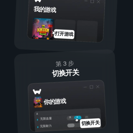
我的游戏
打开游戏
第 3 步
切换开关
你的游戏
开
关
无限血量
切换开关
无限耐力