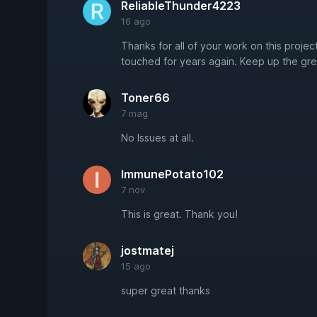
ReliableThunder4223
16 ago
Thanks for all of your work on this projec
touched for years again. Keep up the gre
Toner66
7 mag
No Issues at all.
ImmunePotato102
7 nov
This is great. Thank you!
jostmatej
15 ago
super great thanks