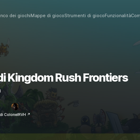
enco dei giochi
Mappe di gioco
Strumenti di gioco
Funzionalità
Com
 di Kingdom Rush Frontiers
m
di ColonelRVH ↗