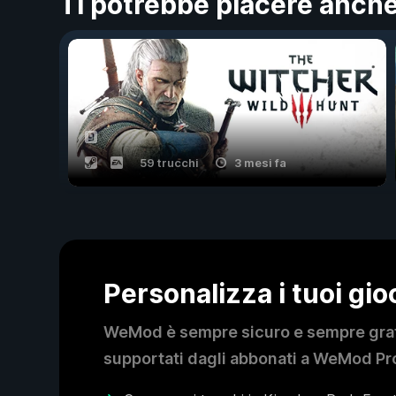
Ti potrebbe piacere anch
59 trucchi
3 mesi fa
Personalizza i tuoi gi
WeMod è sempre sicuro e sempre gratui
supportati dagli abbonati a WeMod Pro