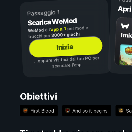
Pass
Apri
Passaggio 1
Scarica WeMod
per mod e
app n. 1
è l'
WeMod
3000+ giochi
I mi
trucchi per
Inizia
per
PC
...oppure visitaci dal tuo
scaricare l'app
Obiettivi
First Blood
And so it begins
Sa