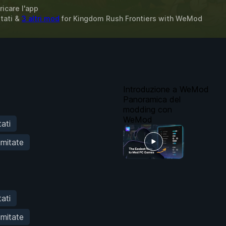
ricare l'app
itati &
3 altri mod
for
Kingdom Rush Frontiers
with
WeMod
Introduzione a WeMod
Panoramica del
modding con
WeMod
tati
imitate
tati
imitate