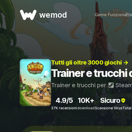
wemod
Come Funziona
El
Tutti gli oltre 3000 giochi →
Trainer e trucchi
Trainer e trucchi per
Stea
4.9/5
10K+
Sicuro
37K recensioni
download
Scansione VirusTotal