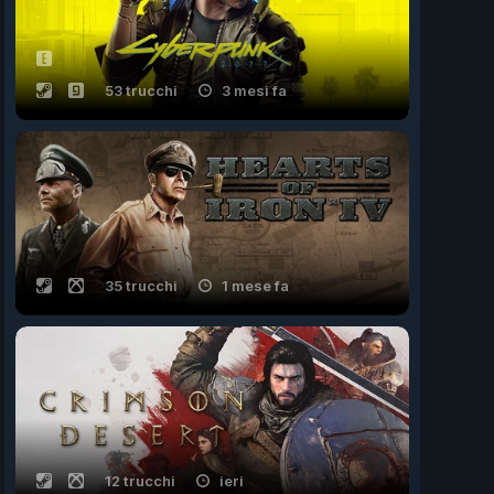
53 trucchi
3 mesi fa
35 trucchi
1 mese fa
12 trucchi
ieri