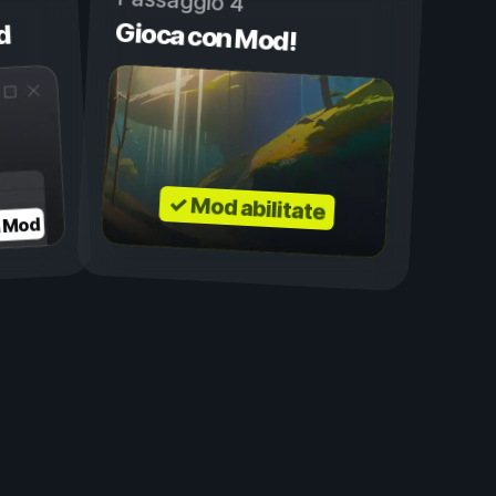
Passaggio 4
Gioca con Mod!
d
✓ Mod abilitate
a Mod