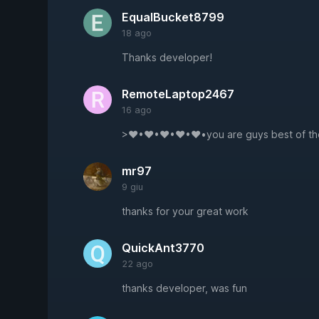
EqualBucket8799
18 ago
Thanks developer!
RemoteLaptop2467
16 ago
>♥•♥•♥•♥•♥•you are guys best of 
mr97
9 giu
thanks for your great work
QuickAnt3770
22 ago
thanks developer, was fun