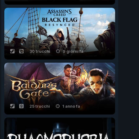
30 trucchi
9 giorni fa
25 trucchi
1 anno fa