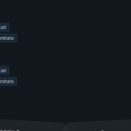
tati
imitate
tati
imitate