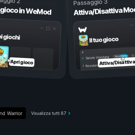
aggio 2
Passaggio 3
 gioco in WeMod
Attiva/Disattiva Mo
ei giochi
Il tuo gioco
Attivo
Disattivo
Salute illimitata
Attiva/Disattiv
Apri gioco
Resistenza illimitata
nd Warrior
Visualizza tutti 87