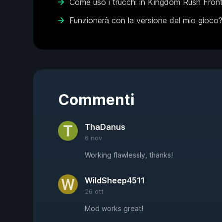
Come uso i trucchi in Kingdom Rush Front
Funzionerà con la versione del mio gioco
Commenti
ThaDanus
6 nov
Working flawlessly, thanks!
WildSheep4511
26 ott
Mod works great!