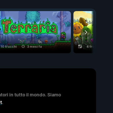
10 trucchi
3 mesi fa
4 trucchi
ori in tutto il mondo. Siamo
t
.