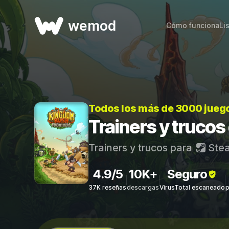
wemod
Cómo funciona
Li
Todos los más de 3000 jueg
Trainers y truco
Trainers y trucos para
Ste
4.9/5
10K+
Seguro
37K reseñas
descargas
VirusTotal escaneado
p