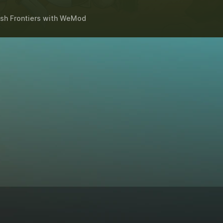
h Frontiers
with
WeMod