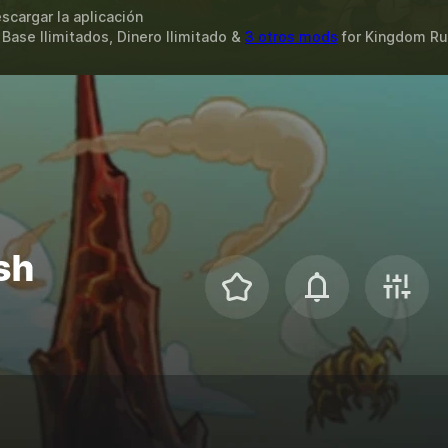
scargar la aplicación
Base Ilimitados, Dinero Ilimitado &
3 otros mods
for
Kingdom Rus