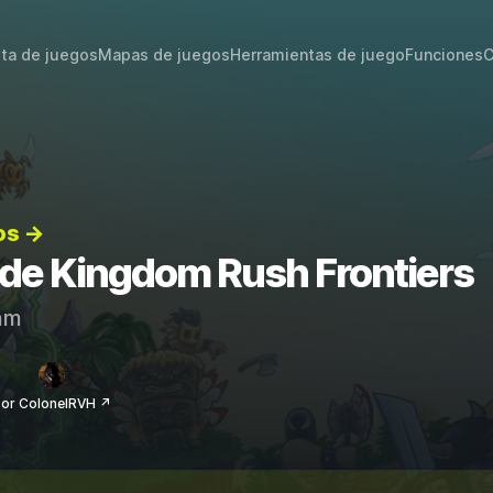
sta de juegos
Mapas de juegos
Herramientas de juego
Funciones
C
os →
s de Kingdom Rush Frontiers
am
or ColonelRVH ↗