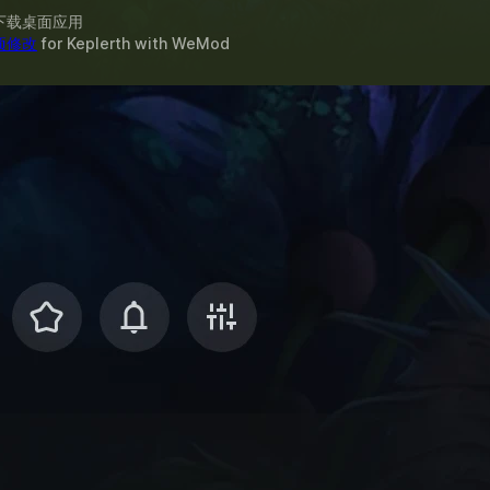
下载桌面应用
 项修改
for
Keplerth
with
WeMod