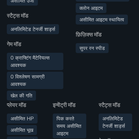
असीमित उर्जा
क्लोन आइटम
स्टैट्स मॉड
असीमित आइटम स्थायित्व
अनलिमिटेड टेनर्जी शार्ड्स
फ़िज़िक्स मॉड
गेम मॉड
सुपर रन स्पीड
0 क्राफ्टिंग मैटेरियल्स
आवश्यक
0 विश्लेषण सामग्री
आवश्यक
खेल की गति
प्लेयर मॉड
इन्वेंट्री मॉड
स्टैट्स मॉड
असीमित HP
पिक करते
अनलिमिटेड
समय असीमित
टेनर्जी शार्ड्स
असीमित भूख
आइटम