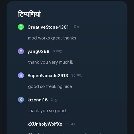
टिप्पणियां
CreativeStone4301
1 दिस.
mod works great thanks
yang0298
6 अक्टू.
thank you very much!!!
SuperAvocado2913
30 सित.
good so freaking nice
kizenni16
3 जुल.
thank you so good
xXUnholyWolfXx
24 जून