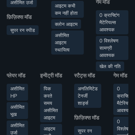
गेम मॉड
असीमित उर्जा
आइटम कभी
कम नहीं होता
0 क्राफ्टिंग
फ़िज़िक्स मॉड
मैटेरियल्स
क्लोन आइटम
आवश्यक
सुपर रन स्पीड
असीमित
0 विश्लेषण
आइटम
सामग्री
स्थायित्व
आवश्यक
खेल की गति
प्लेयर मॉड
इन्वेंट्री मॉड
स्टैट्स मॉड
गेम मॉड
असीमित
पिक
अनलिमिटेड
0
HP
करते
टेनर्जी
क्राफ्टिंग
समय
शार्ड्स
मैटेरियल्स
असीमित
असीमित
आवश्यक
भूख
आइटम
फ़िज़िक्स मॉड
0
असीमित
आइटम
विश्लेषण
सुपर रन
उर्जा