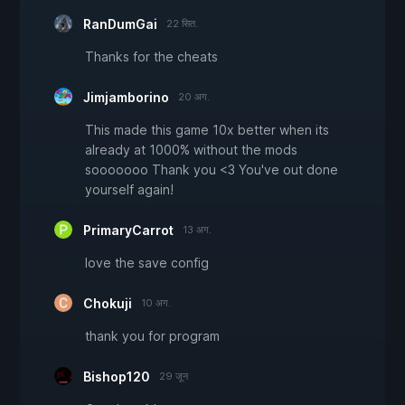
RanDumGai
22 सित.
Thanks for the cheats
Jimjamborino
20 अग.
This made this game 10x better when its
already at 1000% without the mods
sooooooo Thank you <3 You've out done
yourself again!
PrimaryCarrot
13 अग.
love the save config
Chokuji
10 अग.
thank you for program
Bishop120
29 जून