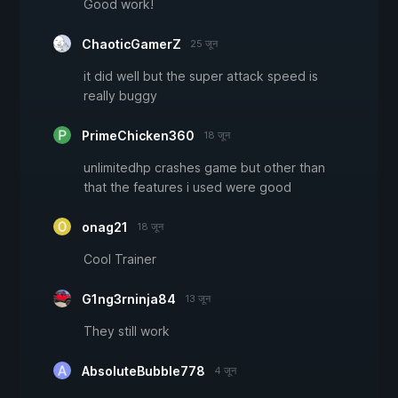
Good work!
ChaoticGamerZ
25 जून
it did well but the super attack speed is
really buggy
PrimeChicken360
18 जून
unlimitedhp crashes game but other than
that the features i used were good
onag21
18 जून
Cool Trainer
G1ng3rninja84
13 जून
They still work
AbsoluteBubble778
4 जून