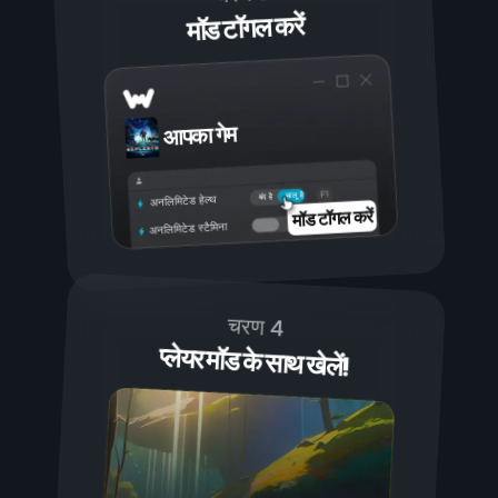
मॉड टॉगल करें
आपका गेम
चालू है
बंद है
अनलिमिटेड हेल्थ
मॉड टॉगल करें
अनलिमिटेड स्टैमिना
चरण 4
प्लेयर मॉड के साथ खेलें!