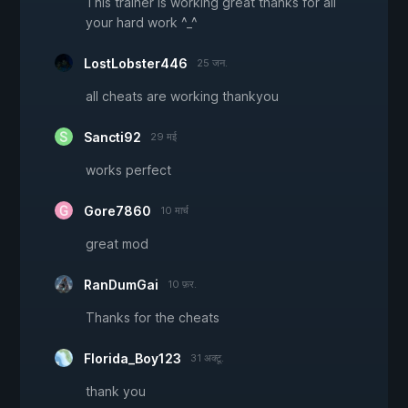
This trainer is working great thanks for all
your hard work ^_^
LostLobster446
25 जन.
all cheats are working thankyou
Sancti92
29 मई
works perfect
Gore7860
10 मार्च
great mod
RanDumGai
10 फ़र.
Thanks for the cheats
Florida_Boy123
31 अक्टू.
thank you