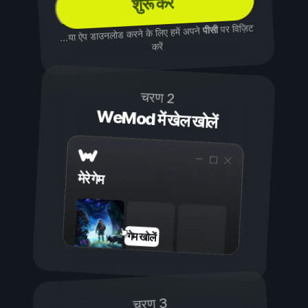
शुरू करें
पर विज़िट
पीसी
...या ऐप डाउनलोड करने के लिए हमें अपने
करें
चरण 2
WeMod में खेल खोलें
मेरे गेम
गेम खोलें
चरण 3