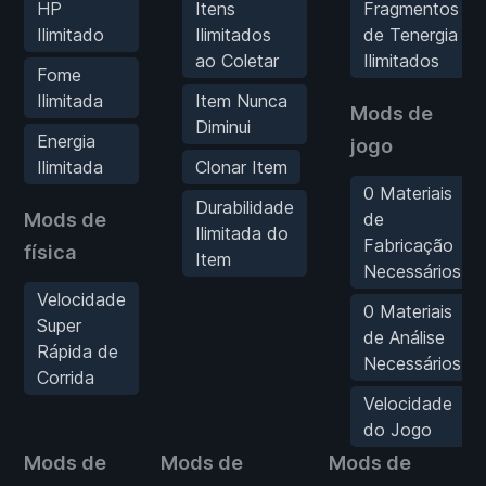
HP
Itens
Fragmentos
Ilimitado
Ilimitados
de Tenergia
ao Coletar
Ilimitados
Fome
Ilimitada
Item Nunca
Mods de
Diminui
Energia
jogo
Ilimitada
Clonar Item
0 Materiais
Durabilidade
Mods de
de
Ilimitada do
Fabricação
física
Item
Necessários
Velocidade
0 Materiais
Super
de Análise
Rápida de
Necessários
Corrida
Velocidade
do Jogo
Mods de
Mods de
Mods de