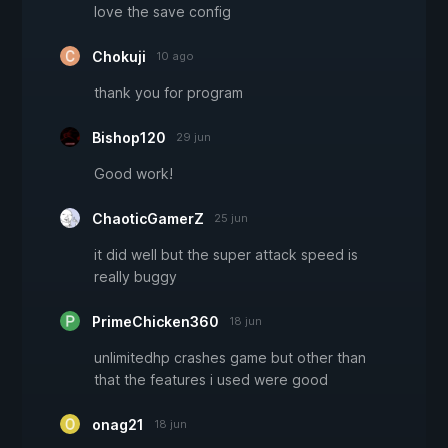
love the save config
Chokuji
10 ago
thank you for program
Bishop120
29 jun
Good work!
ChaoticGamerZ
25 jun
it did well but the super attack speed is
really buggy
PrimeChicken360
18 jun
unlimitedhp crashes game but other than
that the features i used were good
onag21
18 jun