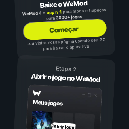
Baixe o WeMod
para mods e trapaças
app nº1
é o
WeMod
3000+ jogos
para
Começar
PC
...ou visite nossa página usando seu
para baixar o aplicativo
Etapa 2
Abrir o jogo no WeMod
Meus jogos
Abrir jogo