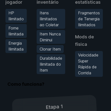
jogador
inventário
estatísticas
HP
Itens
Fragmentos
Ilimitado
Ilimitados
de Tenergia
ao Coletar
Ilimitados
Fome
Ilimitada
Item Nunca
Mods de
Diminui
Energia
física
Ilimitada
Clonar Item
Velocidade
Durabilidade
Super
Ilimitada do
Rápida de
Item
Corrida
Como funciona?
Etapa 1