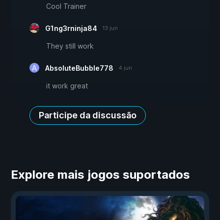
Cool Trainer
G1ng3rninja84
13 jun
They still work
AbsoluteBubble778
4 jun
it work great
Participe da discussão
Explore mais jogos suportados