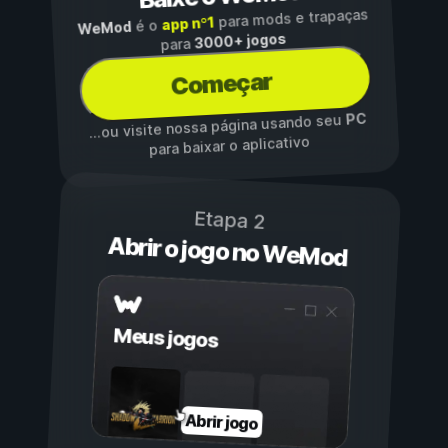
para mods e trapaças
app nº1
é o
WeMod
3000+ jogos
para
Começar
PC
...ou visite nossa página usando seu
para baixar o aplicativo
Etapa 2
Abrir o jogo no WeMod
Meus jogos
Abrir jogo