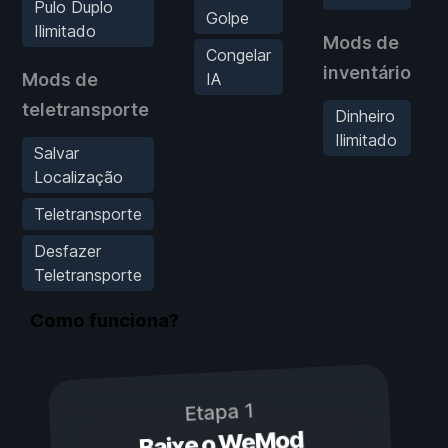
Pulo Duplo
Golpe
Ilimitado
Mods de
Congelar
inventário
Mods de
IA
teletransporte
Dinheiro
Ilimitado
Salvar
Localização
Teletransporte
Desfazer
Teletransporte
Como funciona?
Etapa 1
Baixe o WeMod