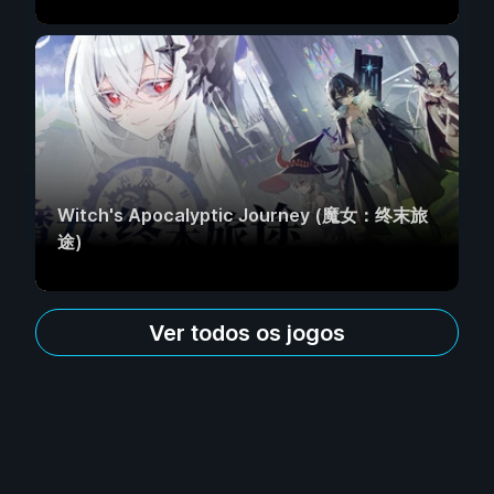
Witch's Apocalyptic Journey (魔女：终末旅
途)
Ver todos os jogos