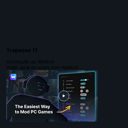
Trapaças
11
Introdução ao WeMod
Visão geral de mods com WeMod