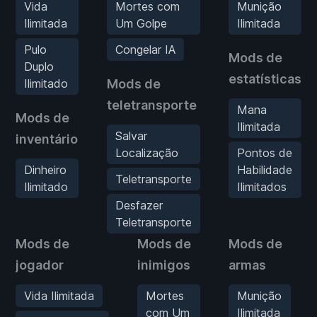
Vida
Mortes com
Munição
Ilimitada
Um Golpe
Ilimitada
Pulo
Congelar IA
Mods de
Duplo
estatísticas
Ilimitado
Mods de
teletransporte
Mana
Mods de
Ilimitada
Salvar
inventário
Localização
Pontos de
Dinheiro
Habilidade
Teletransporte
Ilimitado
Ilimitados
Desfazer
Teletransporte
Mods de
Mods de
Mods de
jogador
inimigos
armas
Vida Ilimitada
Mortes
Munição
com Um
Ilimitada