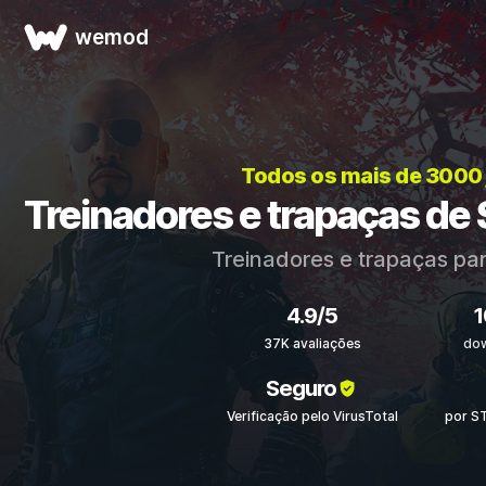
wemod
Todos os mais de 3000
Treinadores e trapaças de
Treinadores e trapaças pa
4.9/5
1
37K avaliações
do
Seguro
Verificação pelo VirusTotal
por S