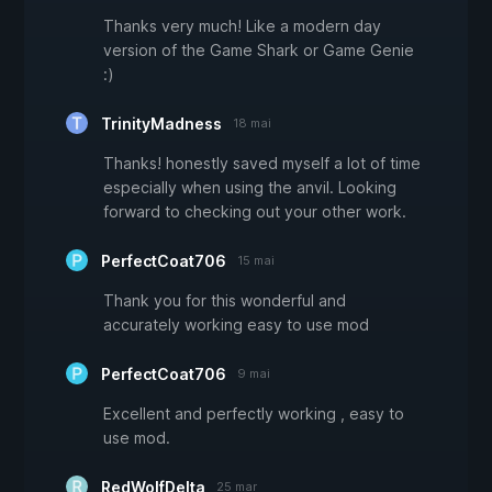
Thanks very much! Like a modern day
version of the Game Shark or Game Genie
:)
TrinityMadness
18 mai
Thanks! honestly saved myself a lot of time
especially when using the anvil. Looking
forward to checking out your other work.
PerfectCoat706
15 mai
Thank you for this wonderful and
accurately working easy to use mod
PerfectCoat706
9 mai
Excellent and perfectly working , easy to
use mod.
RedWolfDelta
25 mar