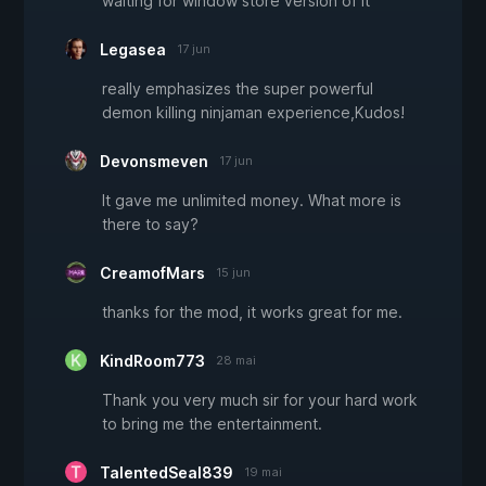
waiting for window store version of it
Legasea
17 jun
really emphasizes the super powerful
demon killing ninjaman experience,Kudos!
Devonsmeven
17 jun
It gave me unlimited money. What more is
there to say?
CreamofMars
15 jun
thanks for the mod, it works great for me.
KindRoom773
28 mai
Thank you very much sir for your hard work
to bring me the entertainment.
TalentedSeal839
19 mai