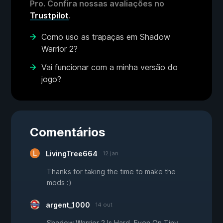
Pro. Confira nossas avaliações no
Trustpilot
.
Como uso as trapaças em Shadow
Warrior 2?
Vai funcionar com a minha versão do
jogo?
Comentários
LivingTree664
12 jan
Thanks for taking the time to make the
mods :)
argent_1000
14 out
Shadow Warrior 2 Is Hard. Even On Tiny