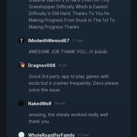
Grasshopper Difficulty Which Is Easiest
Difficulty Is Still Hard. Thanks To You I'm
Making Progress From Stuck In The 1st To
Making Progress Thanks
IModwithWemod67
17 ago
AWESOME JOB THANK YOU...!!! 👍👍👍
Dragnov098
6 jan
Good 3rd party app to play games with
mods but it crashes frequently. Devs please
solve this issue.
NakedWolf
16 mai
amazing, the cheats worked really well
thank you
WholeRoastForFamily
23 mar