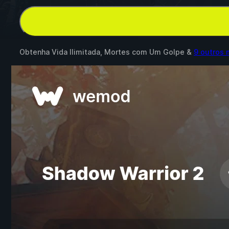
Obtenha Vida Ilimitada, Mortes com Um Golpe &
9 outros