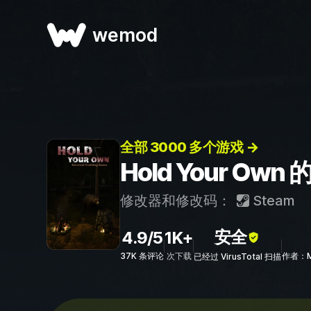
wemod
全部 3000 多个游戏 →
Hold Your O
修改器和修改码：
Steam
安全
4.9/5
1K+
37K 条评论
次下载
作者：Mr
已经过 VirusTotal 扫描