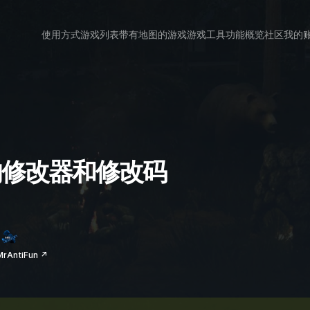
使用方式
游戏列表
带有地图的游戏
游戏工具
功能概览
社区
我的
wn 的修改器和修改码
AntiFun ↗