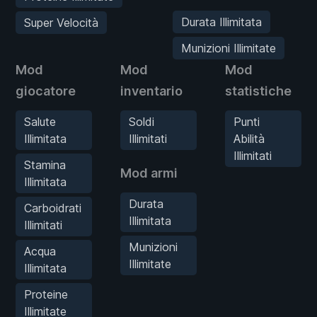
Durata Illimitata
Super Velocità
Munizioni Illimitate
Mod
Mod
Mod
giocatore
inventario
statistiche
Salute
Soldi
Punti
Illimitata
Illimitati
Abilità
Illimitati
Stamina
Mod armi
Illimitata
Durata
Carboidrati
Illimitata
Illimitati
Munizioni
Acqua
Illimitate
Illimitata
Proteine
Illimitate