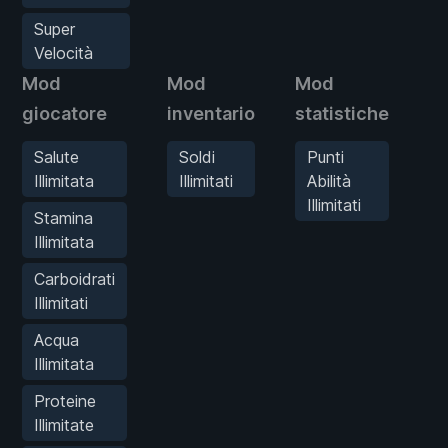
Super
Velocità
Mod
Mod
Mod
M
giocatore
inventario
statistiche
I
Salute
Soldi
Punti
Illimitata
Illimitati
Abilità
Illimitati
I
Stamina
Illimitata
Carboidrati
Illimitati
Acqua
Illimitata
Proteine
Illimitate