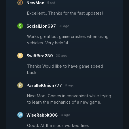
NewMoe
5 set
Excellent,, Thanks for the fast updates!
SocialLion697
31 ago
Works great but game crashes when using
vehicles. Very helpful.
SwiftBird289
30 ago
Thanks Would like to have game speed
back
ParallelOnion777
8 ago
Nice Mod. Comes in convenient while trying
to learn the mechanics of a new game.
WiseRabbit308
4 ago
Good. All the mods worked fine.