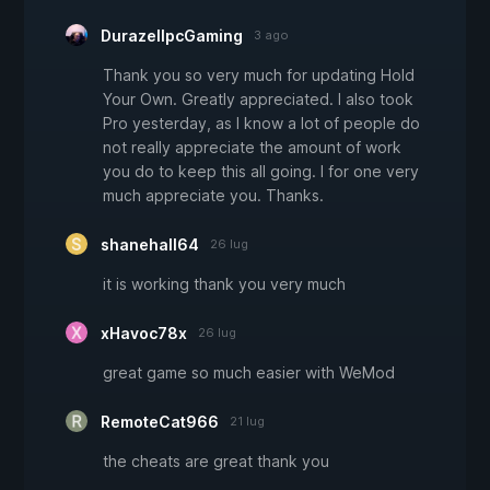
DurazellpcGaming
3 ago
Thank you so very much for updating Hold
Your Own. Greatly appreciated. I also took
Pro yesterday, as I know a lot of people do
not really appreciate the amount of work
you do to keep this all going. I for one very
much appreciate you. Thanks.
shanehall64
26 lug
it is working thank you very much
xHavoc78x
26 lug
great game so much easier with WeMod
RemoteCat966
21 lug
the cheats are great thank you