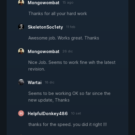
Mongowombat
15 ago
Thanks for all your hard work
SkeletonSoc1ety
11 feb
Awesome job. Works great. Thanks
Mongowombat
26 dic
Nice Job. Seems to work fine wih the latest
revision.
Wartai
18 dic
Seems to be working OK so far since the
new update, Thanks
HelpfulDonkey486
10 set
thanks for the speed. you did it right !!!