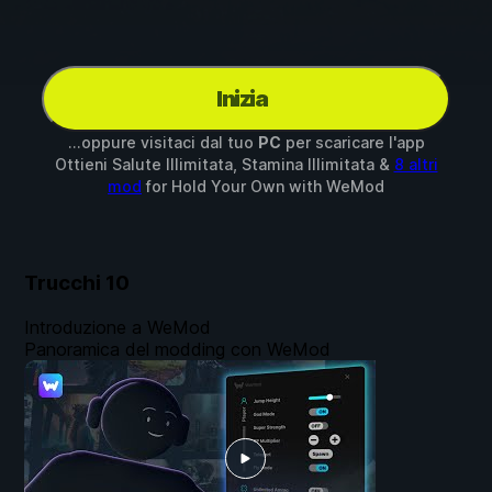
Inizia
...oppure visitaci dal tuo
PC
per scaricare l'app
Ottieni Salute Illimitata, Stamina Illimitata &
8 altri
mod
for
Hold Your Own
with
WeMod
Trucchi
10
Introduzione a WeMod
Panoramica del modding con WeMod