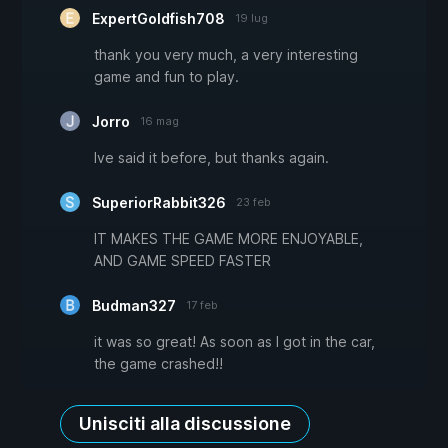
ExpertGoldfish708
19 lug
thank you very much, a very interesting
game and fun to play.
Jorro
16 mag
Ive said it before, but thanks again.
SuperiorRabbit326
23 feb
IT MAKES THE GAME MORE ENJOYABLE,
AND GAME SPEED FASTER
Budman327
17 feb
it was so great! As soon as I got in the car,
the game crashed!!
Unisciti alla discussione