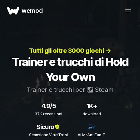
wemod
Tutti gli oltre 3000 giochi →
Trainer e trucchi di Hold
Your Own
Trainer e trucchi per
Steam
4.9/5
1K+
37K recensioni
download
Sicuro
Scansione VirusTotal
di MrAntiFun ↗