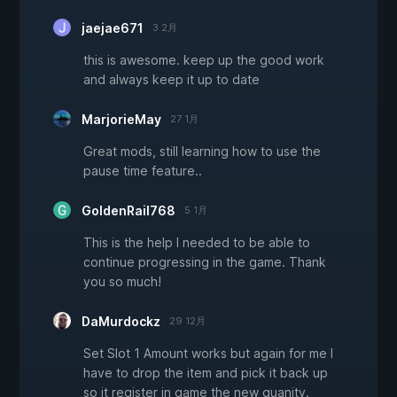
jaejae671
3 2月
this is awesome. keep up the good work
and always keep it up to date
MarjorieMay
27 1月
Great mods, still learning how to use the
pause time feature..
GoldenRail768
5 1月
This is the help I needed to be able to
continue progressing in the game. Thank
you so much!
DaMurdockz
29 12月
Set Slot 1 Amount works but again for me I
have to drop the item and pick it back up
so it register in game the new quanity.