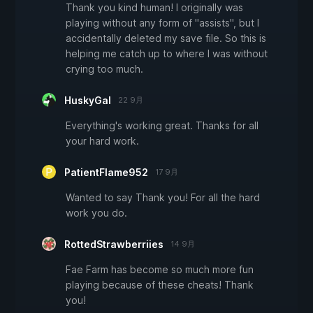
Thank you kind human! I originally was
playing without any form of "assists", but I
accidentally deleted my save file. So this is
helping me catch up to where I was without
crying too much.
HuskyGal
22 9月
Everything's working great. Thanks for all
your hard work.
PatientFlame952
17 9月
Wanted to say Thank you! For all the hard
work you do.
RottedStrawberriies
14 9月
Fae Farm has become so much more fun
playing because of these cheats! Thank
you!