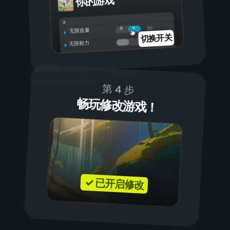
你的游戏
开
关
无限血量
切换开关
无限耐力
第 4 步
畅玩修改游戏！
✓ 已开启修改