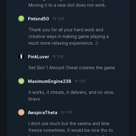
Moving it to a new slot does not work.
Pmlsnd50
16 12月
Thank you for all your hard work and
creative ways in making game playing a
much more relaxing experience. :)
PinkLuver
15 12月
Set Slot 1 Amount Cheat crashes the game
MaximumEngine238
15 12月
it works, it cheats, it delivers, and no virus.
bravo
AwspiraTheta
29 11月
I dont use much but the samina and time
freeze sometimes. It would be nice tho to