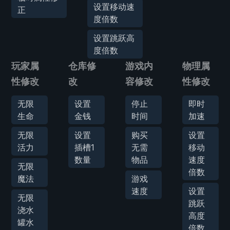
设置移动速
正
度倍数
设置跳跃高
度倍数
玩家属
仓库修
游戏内
物理属
性修改
改
容修改
性修改
无限
设置
停止
即时
生命
金钱
时间
加速
无限
设置
购买
设置
活力
插槽1
无需
移动
数量
物品
速度
无限
倍数
魔法
游戏
速度
设置
无限
跳跃
浇水
高度
罐水
倍数