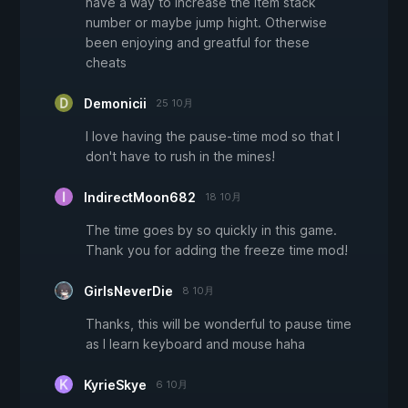
have a way to increase the item stack
number or maybe jump hight. Otherwise
been enjoying and greatful for these
cheats
Demonicii
25 10月
I love having the pause-time mod so that I
don't have to rush in the mines!
IndirectMoon682
18 10月
The time goes by so quickly in this game.
Thank you for adding the freeze time mod!
GirlsNeverDie
8 10月
Thanks, this will be wonderful to pause time
as I learn keyboard and mouse haha
KyrieSkye
6 10月