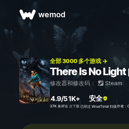
wemod
全部 3000 多个游戏 →
There Is No L
修改器和修改码：
Steam
安全
4.9/5
1K+
37K 条评论
次下载
作者：Co
已经过 VirusTotal 扫描