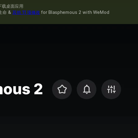
下载桌面应用
生命 &
其他 11 项修改
for
Blasphemous 2
with
WeMod