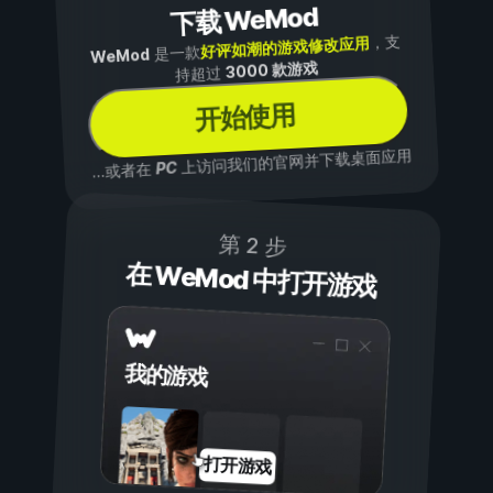
下载 WeMod
，支
好评如潮的游戏修改应用
是一款
WeMod
3000 款游戏
持超过
开始使用
上访问我们的官网并下载桌面应用
PC
...或者在
第 2 步
在 WeMod 中打开游戏
我的游戏
打开游戏