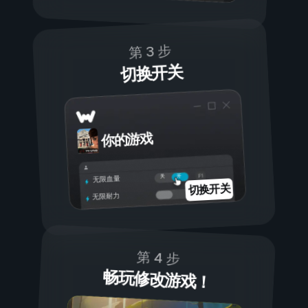
第 3 步
切换开关
你的游戏
开
关
无限血量
切换开关
无限耐力
第 4 步
畅玩修改游戏！