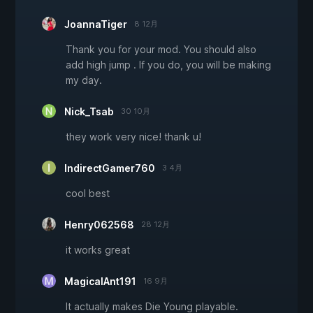
JoannaTiger
8 12月
Thank you for your mod. You should also
add high jump . If you do, you will be making
my day.
Nick_Tsab
30 10月
they work very nice! thank u!
IndirectGamer760
3 4月
cool best
Henry062568
28 12月
it works great
MagicalAnt191
16 9月
It actually makes Die Young playable.