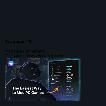
Trapaças
13
Introdução ao WeMod
Visão geral de mods com WeMod