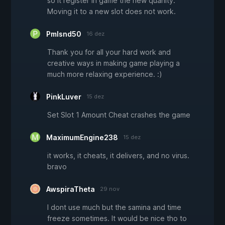
so it register in game the new quanity.
Moving it to a new slot does not work.
Pmlsnd50
16 dez
Thank you for all your hard work and
creative ways in making game playing a
much more relaxing experience. :)
PinkLuver
15 dez
Set Slot 1 Amount Cheat crashes the game
MaximumEngine238
15 dez
it works, it cheats, it delivers, and no virus.
bravo
AwspiraTheta
29 nov
I dont use much but the samina and time
freeze sometimes. It would be nice tho to