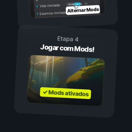
Ligada
Desligada
Vida ilimitada
Alternar Mods
Estamina ilimitada
Etapa 4
Jogar com Mods!
✓ Mods ativados