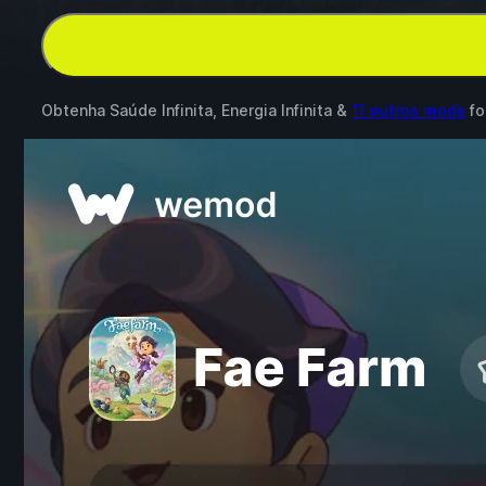
Obtenha Saúde Infinita, Energia Infinita &
11 outros mods
fo