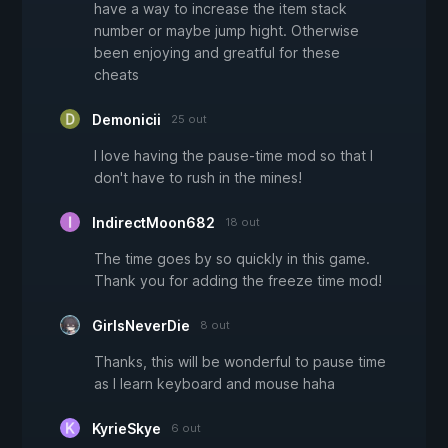
have a way to increase the item stack
number or maybe jump hight. Otherwise
been enjoying and greatful for these
cheats
Demonicii
25 out
I love having the pause-time mod so that I
don't have to rush in the mines!
IndirectMoon682
18 out
The time goes by so quickly in this game.
Thank you for adding the freeze time mod!
GirlsNeverDie
8 out
Thanks, this will be wonderful to pause time
as I learn keyboard and mouse haha
KyrieSkye
6 out