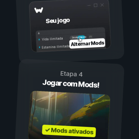
Seu jogo
Ligada
Desligada
Vida ilimitada
Alternar Mods
Estamina ilimitada
Etapa 4
Jogar com Mods!
✓ Mods ativados