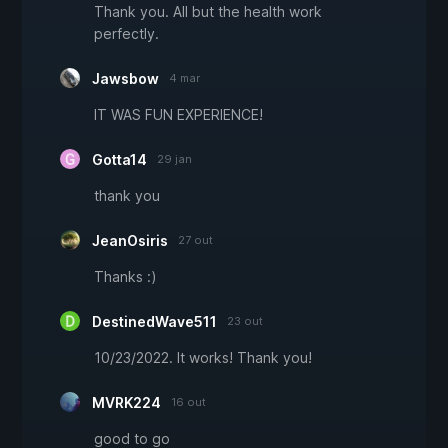
Thank you. All but the health work
perfectly.
Jawsbow
4 mar
IT WAS FUN EXPERIENCE!
Gotta14
29 jan
thank you
JeanOsiris
27 out
Thanks :)
DestinedWave511
23 out
10/23/2022. It works! Thank you!
MVRK224
16 out
good to go