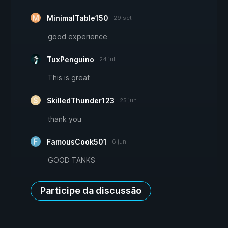
MinimalTable150
29 set
good experience
TuxPenguino
24 jul
This is great
SkilledThunder123
25 jun
thank you
FamousCook501
6 jun
GOOD TANKS
Participe da discussão