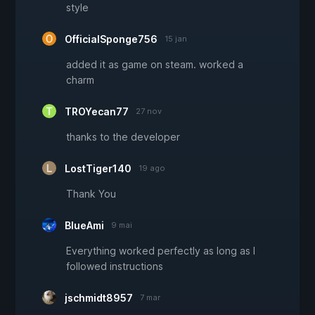
style
OfficialSponge756
15 jan
added it as game on steam. worked a
charm
TROYecan77
27 nov
thanks to the developer
LostTiger140
19 ago
Thank You
BlueAmi
9 mai
Everything worked perfectly as long as I
followed instructions
jschmidt8957
7 mar