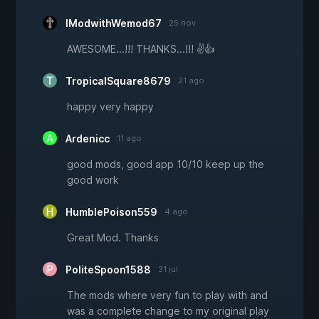
IModwithWemod67
25 nov
AWESOME...!!! THANKS...!!! ✌️👍
TropicalSquare8679
21 ago
happy very happy
Ardenicc
11 ago
good mods, good app 10/10 keep up the
good work
HumblePoison559
4 ago
Great Mod. Thanks
PoliteSpoon1588
31 jul
The mods where very fun to play with and
was a complete change to my original play