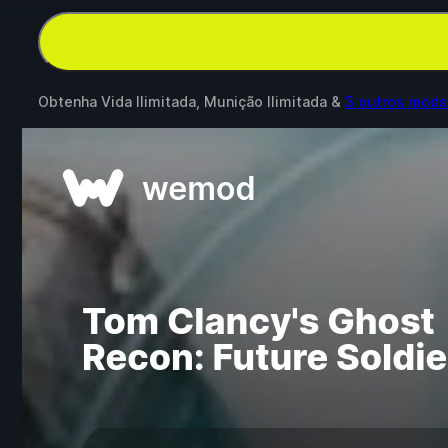
Obtenha Vida Ilimitada, Munição Ilimitada &
3 outros mods