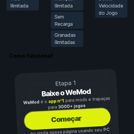
Ilimitada
Ilimitada
Velocidade
do Jogo
Sem
Recarga
Granadas
Ilimitadas
Como funciona?
Etapa 1
Baixe o WeMod
para mods e trapaças
app nº1
é o
WeMod
3000+ jogos
para
Começar
PC
...ou visite nossa página usando seu