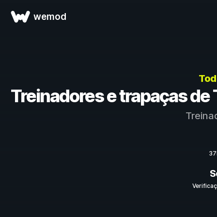
wemod
Tod
Treinadores e trapaças de 
Treina
37
S
Verifica