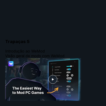
Trapaças
5
Introdução ao WeMod
Visão geral de mods com WeMod