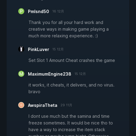
Pmlsnd50
16 12月
Thank you for all your hard work and
creative ways in making game playing a
much more relaxing experience. :)
PinkLuver
15 12月
Set Slot 1 Amount Cheat crashes the game
MaximumEngine238
15 12月
it works, it cheats, it delivers, and no virus.
bravo
AwspiraTheta
29 11月
I dont use much but the samina and time
freeze sometimes. It would be nice tho to
have a way to increase the item stack