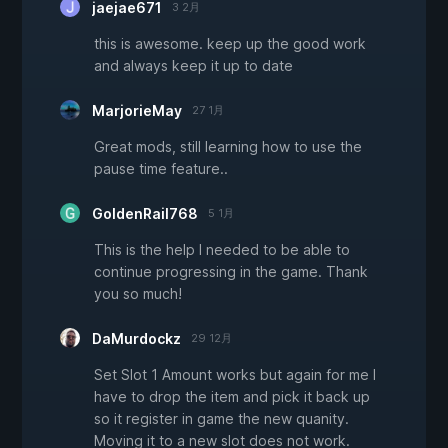
jaejae671
3 2月
this is awesome. keep up the good work
and always keep it up to date
MarjorieMay
27 1月
Great mods, still learning how to use the
pause time feature..
GoldenRail768
5 1月
This is the help I needed to be able to
continue progressing in the game. Thank
you so much!
DaMurdockz
29 12月
Set Slot 1 Amount works but again for me I
have to drop the item and pick it back up
so it register in game the new quanity.
Moving it to a new slot does not work.