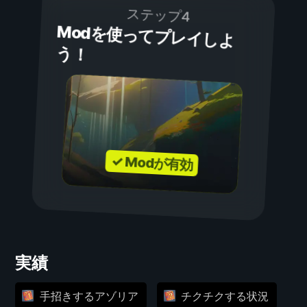
ステップ4
Modを使ってプレイしよ
う！
✓ Modが有効
実績
手招きするアゾリア
チクチクする状況