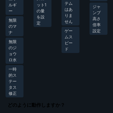
テム
ルギ
ット1
ジャ
はあ
ー
の量
ンプ
りま
を設
高さ
無限
せん
定
倍率
のマ
ゲー
設定
ナ
ムス
無限
ピー
のジ
ド
ョウ
ロ水
一時
的ス
テー
タス
修正
どのように動作しますか？