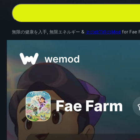
無限の健康を入手, 無限エネルギー &
その他11件のMod
for
Fae 