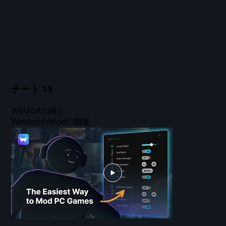
チート
13
WeModの紹介
WeModのModの概要