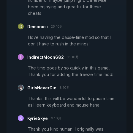
number or maybe jump hight. Otherwise
been enjoying and greatful for these
cheats
Demonicii
25 10月
I love having the pause-time mod so that I
don't have to rush in the mines!
IndirectMoon682
18 10月
The time goes by so quickly in this game.
Thank you for adding the freeze time mod!
GirlsNeverDie
8 10月
Thanks, this will be wonderful to pause time
as I learn keyboard and mouse haha
KyrieSkye
6 10月
Thank you kind human! I originally was