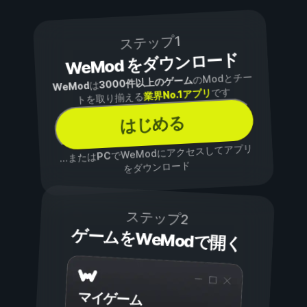
ステップ1
WeMod をダウンロード
のModとチー
3000件以上のゲーム
は
WeMod
です
業界No.1アプリ
トを取り揃える
はじめる
でWeModにアクセスしてアプリ
PC
...または
をダウンロード
ステップ2
ゲームをWeModで開く
マイゲーム