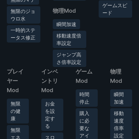
ゲームスピ
物理Mod
無限のジョ
ード
ウロ水
瞬間加速
一時的ステ
移動速度倍
ータス修正
率設定
ジャンプ高
さ倍率設定
プレイ
インベ
ゲーム
物理
ヤー
ントリ
Mod
Mod
Mod
Mod
時間
瞬間
停止
加速
無限
お金
の健
を設
購入
移動
康
定す
に必
速度
る
要な
倍率
無限
アイ
設定
エネ
スロ