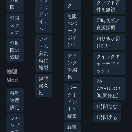
クラフト要
ク
限
テッ
件を無視
ドア
無限
無限
即時切断／
イテ
のパ
スタ
資源採掘
ム
ーク
ミナ
ポイ
釣り糸が切
アイ
無制
ント
れない
テム
限の
分割
ディ
クイックキ
満腹
時に
ンク
ャッチフィ
複製
を編
ッシュ
物理
集
無限
Mod
ZA
耐久
パー
WARUDO！
性
移動
クポ
[時間停止]
速度
イン
1時間進む
設定
トを
編集
1時間戻る
ジャ
ンプ
経験