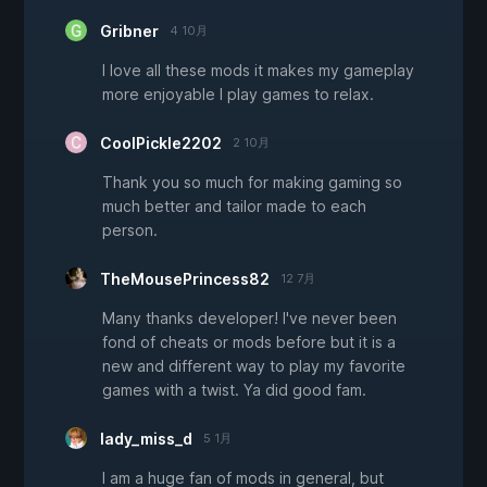
Gribner
4 10月
I love all these mods it makes my gameplay
more enjoyable I play games to relax.
CoolPickle2202
2 10月
Thank you so much for making gaming so
much better and tailor made to each
person.
TheMousePrincess82
12 7月
Many thanks developer! I've never been
fond of cheats or mods before but it is a
new and different way to play my favorite
games with a twist. Ya did good fam.
lady_miss_d
5 1月
I am a huge fan of mods in general, but