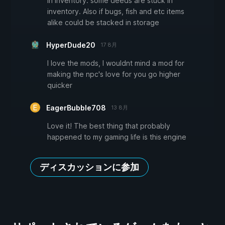
in inventory. some deeds are stuck in
inventory. Also if bugs, fish and etc items
alike could be stacked in storage
HyperDude20
17 8月
I love the mods, I wouldnt mind a mod for
making the npc's love for you go higher
quicker
EagerBubble708
13 8月
Love it! The best thing that probably
happened to my gaming life is this engine
ディスカッションに参加