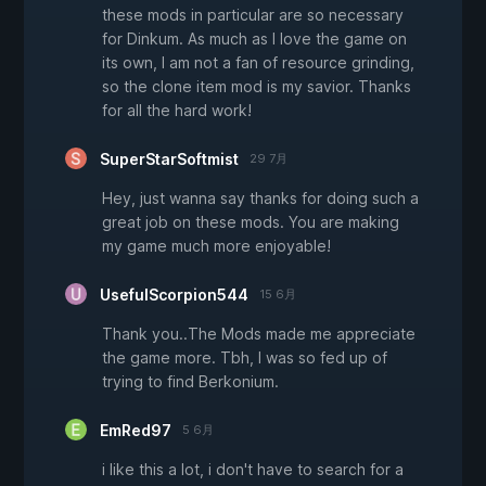
these mods in particular are so necessary
for Dinkum. As much as I love the game on
its own, I am not a fan of resource grinding,
so the clone item mod is my savior. Thanks
for all the hard work!
SuperStarSoftmist
29 7月
Hey, just wanna say thanks for doing such a
great job on these mods. You are making
my game much more enjoyable!
UsefulScorpion544
15 6月
Thank you..The Mods made me appreciate
the game more. Tbh, I was so fed up of
trying to find Berkonium.
EmRed97
5 6月
i like this a lot, i don't have to search for a