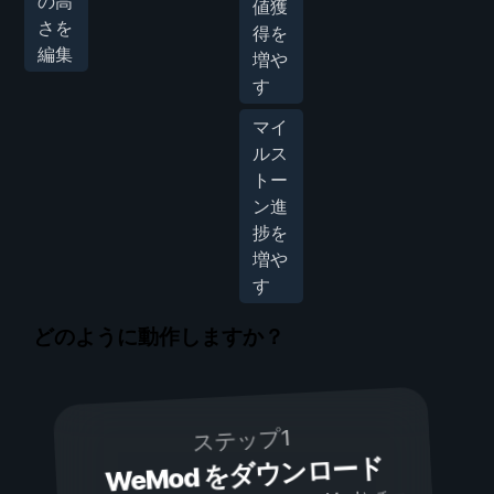
の高
値獲
さを
得を
編集
増や
す
マイ
ルス
トー
ン進
捗を
増や
す
どのように動作しますか？
ステップ1
WeMod をダウンロード