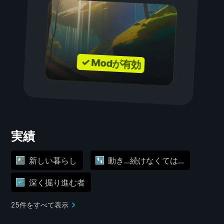
✓ Modが有効
実績
新しい暮らし
動き…続けなくては…
深く掘り進む者
25件をすべて表示