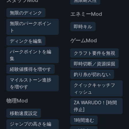
スタッツMod
無限のディンク
エネミーMod
無限のパークポイン
即時キル
ト
ゲームMod
ディンクを編集
パークポイントを編
クラフト要件を無視
集
即時切断／資源採掘
経験値獲得を増やす
釣り糸が切れない
マイルストーン進捗
クイックキャッチフ
を増やす
ィッシュ
物理Mod
ZA WARUDO！[時間
停止]
移動速度設定
1時間進む
ジャンプの高さを編