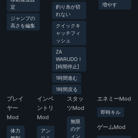
増やす
定
釣り糸が切
れない
ジャンプの
高さを編集
クイックキ
ャッチフィ
ッシュ
ZA
WARUDO！
[時間停止]
1時間進む
1時間戻る
プレイ
インベ
スタッ
エネミーMod
ヤー
ントリ
ツMod
即時キル
Mod
Mod
無限
ゲームMod
のデ
体力
アン
ィン
無制
リミ