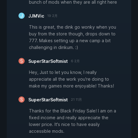
bunch of mods when they are all right here
JJMVic
19 2月
This is great, the dink go wonky when you
buy from the store though, drops down to
777. Makes setting up a new camp a bit
challenging in dinkum. :)
SuperStarSoftmist
6 2月
Hey, Just to let you know, I really
appreciate all the work you're doing to
make my games more enjoyable! Thanks!
SuperStarSoftmist
21 11月
Thanks for the Black Friday Sale! I am on a
fixed income and really appreciate the
lower price. It's nice to have easily
accessible mods.