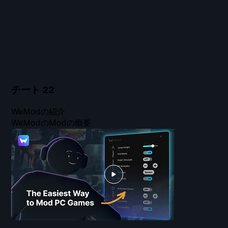
チート
22
WeModの紹介
WeModのModの概要