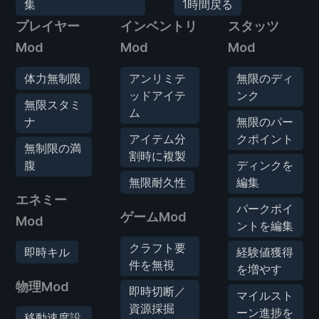
集
1時間戻る
プレイヤー
インベントリ
スタッツ
Mod
Mod
Mod
体力無制限
アンリミテ
無限のディ
ッドアイテ
ンク
無限スタミ
ム
ナ
無限のパー
アイテム分
クポイント
無制限の満
割時に複製
腹
ディンクを
無限耐久性
編集
エネミー
パークポイ
ゲームMod
Mod
ントを編集
クラフト要
即時キル
経験値獲得
件を無視
を増やす
物理Mod
即時切断／
マイルスト
資源採掘
ーン進捗を
移動速度設