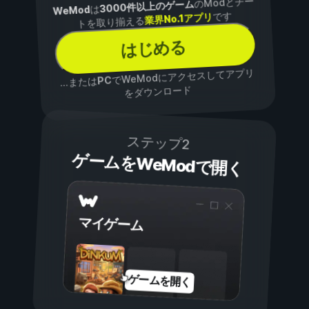
のModとチー
3000件以上のゲーム
は
WeMod
です
業界No.1アプリ
トを取り揃える
はじめる
でWeModにアクセスしてアプリ
PC
...または
をダウンロード
ステップ2
ゲームをWeModで開く
マイゲーム
ゲームを開く