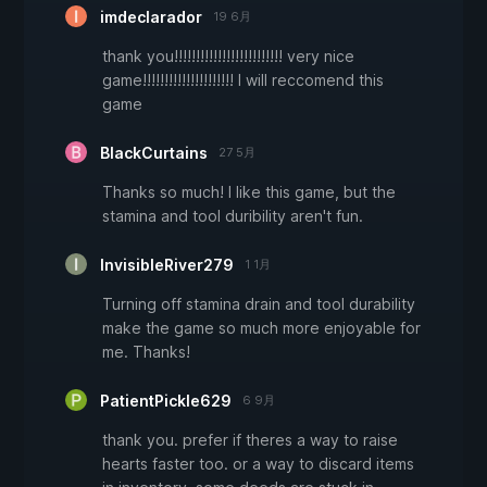
imdeclarador
19 6月
thank you!!!!!!!!!!!!!!!!!!!!!!!!! very nice
game!!!!!!!!!!!!!!!!!!!!! I will reccomend this
game
BlackCurtains
27 5月
Thanks so much! I like this game, but the
stamina and tool duribility aren't fun.
InvisibleRiver279
1 1月
Turning off stamina drain and tool durability
make the game so much more enjoyable for
me. Thanks!
PatientPickle629
6 9月
thank you. prefer if theres a way to raise
hearts faster too. or a way to discard items