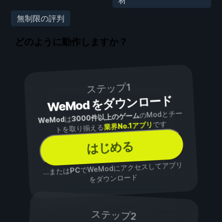
材
無制限の評判
どのように動作しますか？
ステップ1
WeMod をダウンロード
のModとチー
3000件以上のゲーム
は
WeMod
です
業界No.1アプリ
トを取り揃える
はじめる
でWeModにアクセスしてアプリ
PC
...または
をダウンロード
ステップ2