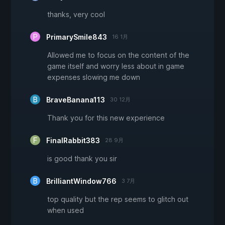
thanks, very cool
PrimarySmile843
16 1月
Allowed me to focus on the content of the
game itself and worry less about in game
expenses slowing me down
BraveBanana113
30 12月
Thank you for this new experience
FinalRabbit383
28 9月
is good thank you sir
BrilliantWindow766
3 7月
top quality but the rep seems to glitch out
when used