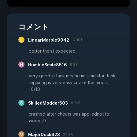
コメント
LinearMarble9042
17 10月
better then i expected
HumbleSmile8516
5 8月
very good in tank mechanic simulator, tank
repairing is very easy cuz of the mods.
10/10
SkilledModder503
9 6月
crashed after cheats was appliednot to
worry :D
MajorDuck623
23 2月