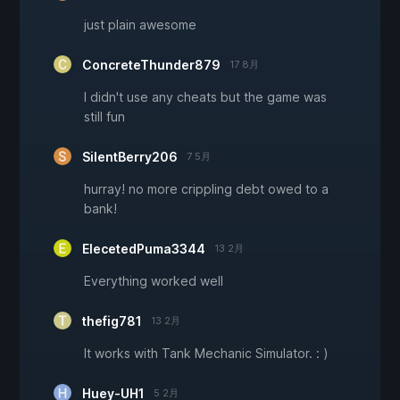
just plain awesome
ConcreteThunder879
17 8月
I didn't use any cheats but the game was
still fun
SilentBerry206
7 5月
hurray! no more crippling debt owed to a
bank!
ElecetedPuma3344
13 2月
Everything worked well
thefig781
13 2月
It works with Tank Mechanic Simulator. : )
Huey-UH1
5 2月