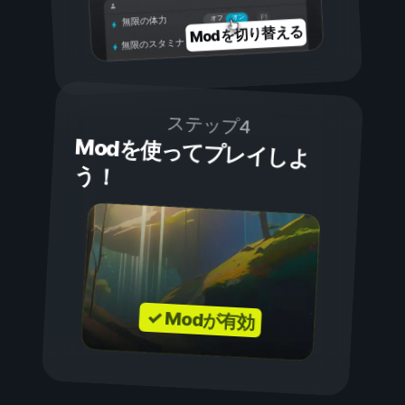
オン
オフ
無限の体力
Modを切り替える
無限のスタミナ
ステップ4
Modを使ってプレイしよ
う！
✓ Modが有効