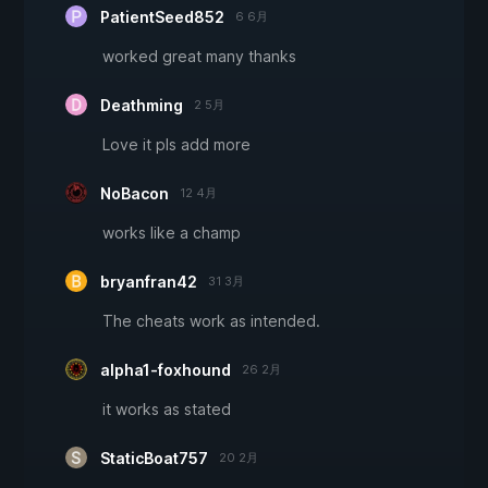
PatientSeed852
6 6月
worked great many thanks
Deathming
2 5月
Love it pls add more
NoBacon
12 4月
works like a champ
bryanfran42
31 3月
The cheats work as intended.
alpha1-foxhound
26 2月
it works as stated
StaticBoat757
20 2月