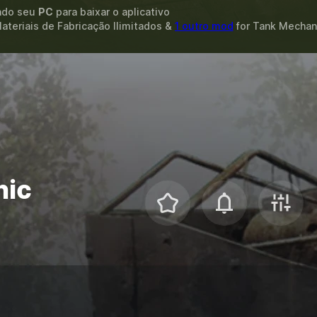
ando seu
PC
para baixar o aplicativo
Materiais de Fabricação Ilimitados &
1 outro mod
for
Tank Mechani