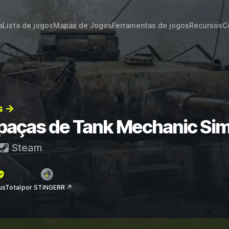
a
Lista de jogos
Mapas de Jogos
Ferramentas de jogos
Recursos
C
s →
apaças de Tank Mechanic Sim
Steam
rusTotal
por STiNGERR ↗