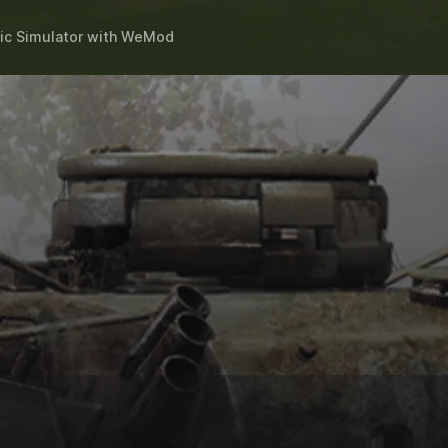
c Simulator
with
WeMod