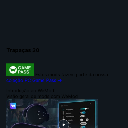
Trapaças
20
Estes mods fazem parte da nossa
coleção PC Game Pass →
.
Introdução ao WeMod
Visão geral de mods com WeMod