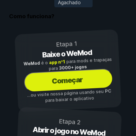
Agachado
Como funciona?
Etapa 1
Baixe o WeMod
para mods e trapaças
app nº1
é o
WeMod
3000+ jogos
para
Começar
PC
...ou visite nossa página usando seu
para baixar o aplicativo
Etapa 2
Abrir o jogo no WeMod