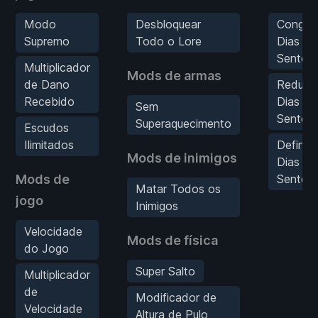
Modo
Desbloquear
Congela
Supremo
Todo o Lore
Dias de
Senten
Multiplicador
Mods de armas
de Dano
Reduzir
Recebido
Dias de
Sem
Senten
Superaquecimento
Escudos
Ilimitados
Definir
Mods de inimigos
Dias de
Mods de
Senten
Matar Todos os
jogo
Inimigos
Velocidade
Mods de física
do Jogo
Super Salto
Multiplicador
de
Modificador de
Velocidade
Altura de Pulo