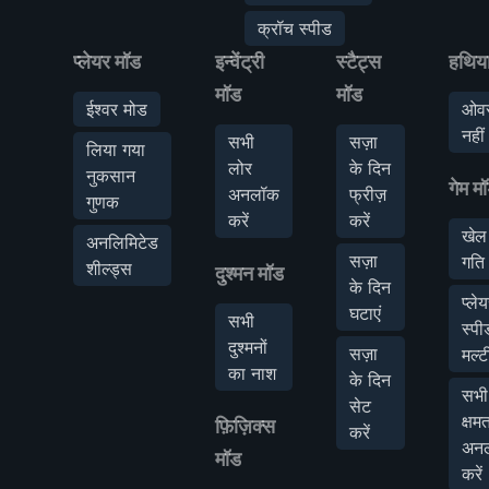
क्रॉच स्पीड
प्लेयर मॉड
इन्वेंट्री
स्टैट्स
हथिय
मॉड
मॉड
ईश्वर मोड
ओवर
नहीं
सभी
सज़ा
लिया गया
लोर
के दिन
नुकसान
गेम म
अनलॉक
फ्रीज़
गुणक
करें
करें
खेल
अनलिमिटेड
सज़ा
गति
शील्ड्स
दुश्मन मॉड
के दिन
प्ले
घटाएं
सभी
स्पी
दुश्मनों
सज़ा
मल्ट
का नाश
के दिन
सभी
सेट
क्षमत
फ़िज़िक्स
करें
अन
मॉड
करें