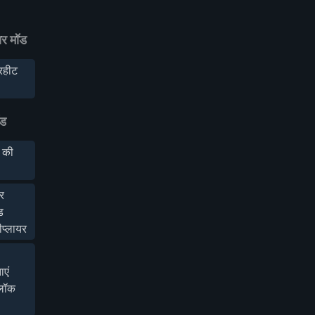
ार मॉड
हीट
ॉड
 की
यर
ड
ीप्लायर
ाएं
लॉक