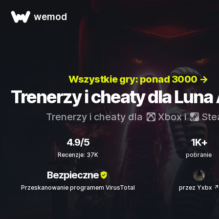
wemod
Wszystkie gry: ponad 3000 →
Trenerzy i cheaty dla Luna
Trenerzy i cheaty dla
Xbox
i
Ste
4.9/5
1K+
Recenzje: 37K
pobranie
Bezpieczne
Przeskanowanie programem VirusTotal
przez Yxbx ↗