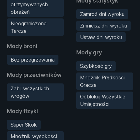
Mody statystyk
otrzymywanych
obrażeń
Zamroź dni wyroku
Nieograniczone
Zmniejsz dni wyroku
Tarcze
Ustaw dni wyroku
Mody broni
Mody gry
Bez przegrzewania
Szybkość gry
Mody przeciwników
Mnożnik Prędkości
Gracza
Zabij wszystkich
wrogów
Odblokuj Wszystkie
Umiejętności
Mody fizyki
Super Skok
Mnożnik wysokości