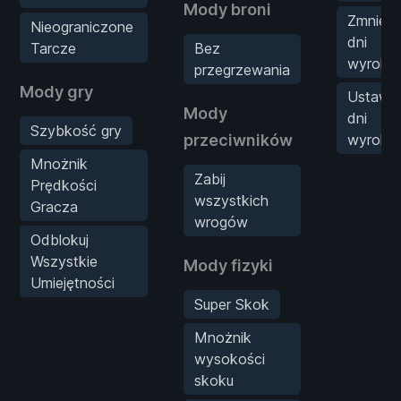
Mody broni
Zmniejs
Nieograniczone
dni
Tarcze
Bez
wyroku
przegrzewania
Mody gry
Ustaw
Mody
dni
Szybkość gry
przeciwników
wyroku
Mnożnik
Zabij
Prędkości
wszystkich
Gracza
wrogów
Odblokuj
Wszystkie
Mody fizyki
Umiejętności
Super Skok
Mnożnik
wysokości
skoku