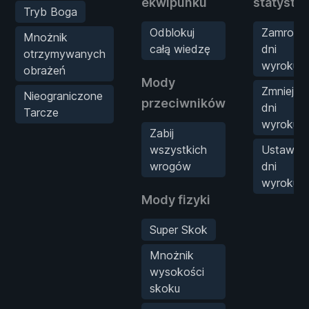
ekwipunku
statystyk
Tryb Boga
Odblokuj
Zamroź
Mnożnik
całą wiedzę
dni
otrzymywanych
wyroku
obrażeń
Mody
Zmniejsz
Nieograniczone
przeciwników
dni
Tarcze
wyroku
Zabij
wszystkich
Ustaw
wrogów
dni
wyroku
Mody fizyki
Super Skok
Mnożnik
wysokości
skoku