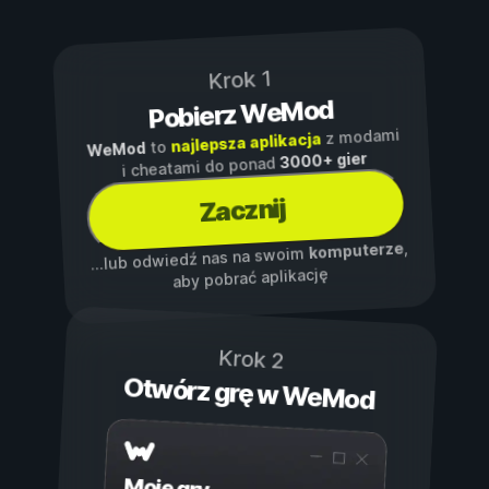
Krok 1
Pobierz WeMod
z modami
najlepsza aplikacja
to
WeMod
3000+ gier
i cheatami do ponad
Zacznij
,
komputerze
...lub odwiedź nas na swoim
aby pobrać aplikację
Krok 2
Otwórz grę w WeMod
Moje gry