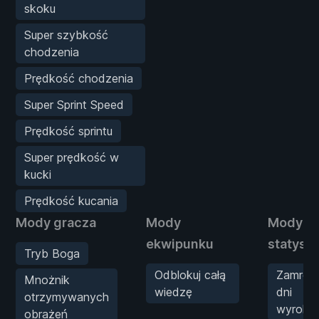
skoku
Super szybkość
chodzenia
Prędkość chodzenia
Super Sprint Speed
Prędkość sprintu
Super prędkość w
kucki
Prędkość kucania
Mody gracza
Mody
Mody
ekwipunku
statysty
Tryb Boga
Odblokuj całą
Zamroź
Mnożnik
wiedzę
dni
otrzymywanych
wyroku
obrażeń