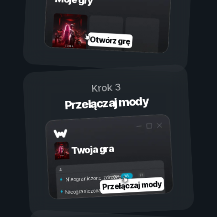
Otwórz grę
Krok 3
Przełączaj mody
Twoja gra
Wł.
Wył.
Nieograniczone zdrowie
Przełączaj mody
Nieograniczona wytrzymałość