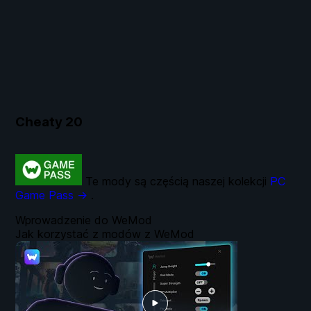
Cheaty
20
Te mody są częścią naszej kolekcji
PC
Game Pass →
.
Wprowadzenie do WeMod
Jak korzystać z modów z WeMod