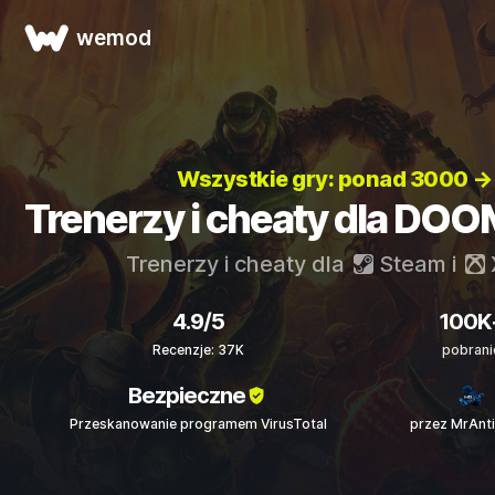
wemod
Wszystkie gry: ponad 3000 →
Trenerzy i cheaty dla DOO
Trenerzy i cheaty dla
Steam
i
4.9/5
100K
Recenzje: 37K
pobrani
Bezpieczne
Przeskanowanie programem VirusTotal
przez MrAnt