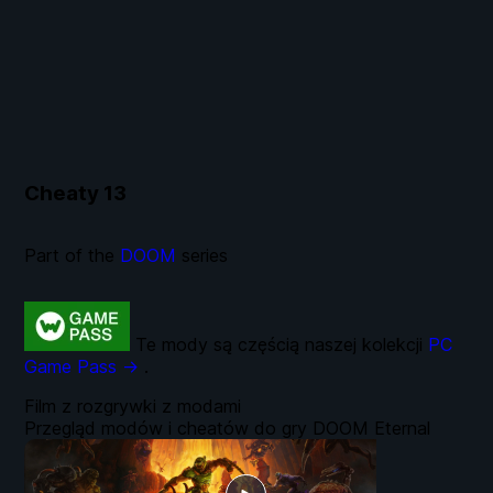
Cheaty
13
Part of the
DOOM
series
Te mody są częścią naszej kolekcji
PC
Game Pass →
.
Film z rozgrywki z modami
Przegląd modów i cheatów do gry DOOM Eternal