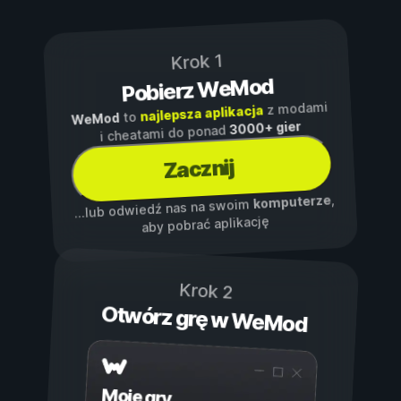
Krok 1
Pobierz WeMod
z modami
najlepsza aplikacja
to
WeMod
3000+ gier
i cheatami do ponad
Zacznij
,
komputerze
...lub odwiedź nas na swoim
aby pobrać aplikację
Krok 2
Otwórz grę w WeMod
Moje gry