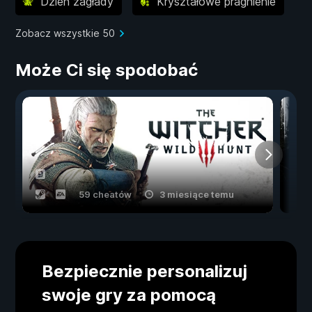
Dzień zagłady
Kryształowe pragnienie
Zobacz wszystkie 50
Może Ci się spodobać
59 cheatów
3 miesiące temu
Bezpiecznie personalizuj
swoje gry za pomocą