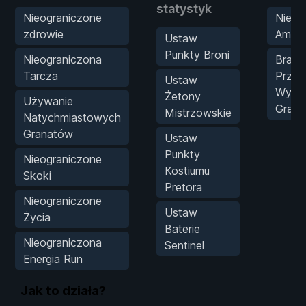
statystyk
Nieograniczone
Nieli
zdrowie
Amuni
Ustaw
Punkty Broni
Nieograniczona
Brak
Tarcza
Przeł
Ustaw
Wyrzu
Żetony
Używanie
Gran
Mistrzowskie
Natychmiastowych
Granatów
Ustaw
Punkty
Nieograniczone
Kostiumu
Skoki
Pretora
Nieograniczone
Ustaw
Życia
Baterie
Nieograniczona
Sentinel
Energia Run
Jak to działa?