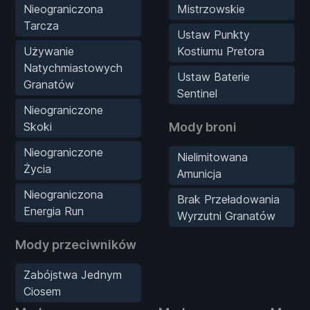
Nieograniczona
Mistrzowskie
Tarcza
Ustaw Punkty
Używanie
Kostiumu Pretora
Natychmiastowych
Ustaw Baterie
Granatów
Sentinel
Nieograniczone
Skoki
Mody broni
Nieograniczone
Nielimitowana
Życia
Amunicja
Nieograniczona
Brak Przeładowania
Energia Run
Wyrzutni Granatów
Mody przeciwników
Zabójstwa Jednym
Ciosem