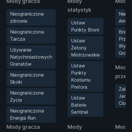
Mody gracza
Mody
Mody 
statystyk
Nieograniczone
Nieli
zdrowie
Amuni
Ustaw
Punkty Broni
Nieograniczona
Brak
Tarcza
Przeł
Ustaw
Wyrzu
Żetony
Używanie
Gran
Mistrzowskie
Natychmiastowych
Granatów
Ustaw
Mody
Punkty
Nieograniczone
przec
Kostiumu
Skoki
Pretora
Zabój
Nieograniczone
Jedn
Ustaw
Życia
Ciose
Baterie
Nieograniczona
Sentinel
Energia Run
Mody gracza
Mody
Mody 