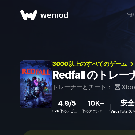
wemod
仕組
3000以上のすべてのゲーム →
Redfall のト
トレーナーとチート：
Xbo
安全
4.9/5
10K+
37K件のレビュー
件のダウンロード
VirusTota