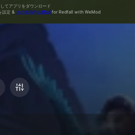
スしてアプリをダウンロード
を設定 &
その他15件のMod
for
Redfall
with
WeMod