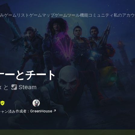
み
ゲームリスト
ゲームマップ
ゲームツール
機能
コミュニティ
私のアカウ
レーナーとチート
x
と
Steam
作成者：GreenHouse ↗
lスキャン済み