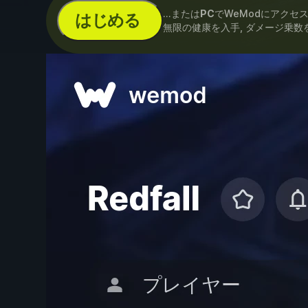
...または
PC
でWeModにアクセ
はじめる
無限の健康を入手, ダメージ乗数