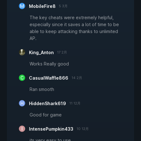
MobileFire8
5 3月
The key cheats were extremely helpful,
especially since it saves a lot of time to be
able to keep attacking thanks to unlimited
AP.
King_Anton
17 2月
Works Really good
CasualWaffle866
14 2月
Ran smooth
HiddenShark619
11 12月
Good for game
IntensePumpkin433
10 12月
its very easy to use