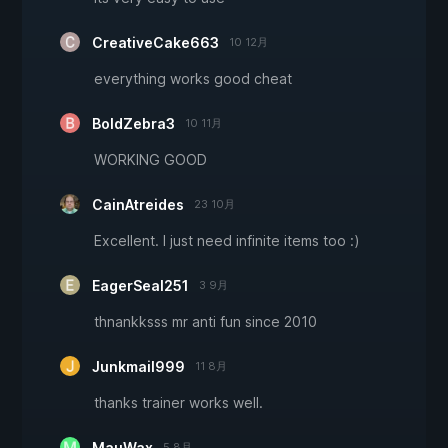
CreativeCake663
10 12月
everything works good cheat
BoldZebra3
10 11月
WORKING GOOD
CainAtreides
23 10月
Excellent. I just need infinite items too :)
EagerSeal251
3 9月
thnankksss mr anti fun since 2010
Junkmail999
11 8月
thanks trainer works well.
MauWax
5 8月