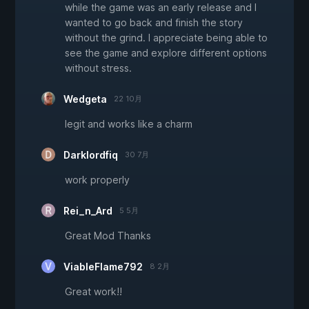
while the game was an early release and I
wanted to go back and finish the story
without the grind. I appreciate being able to
see the game and explore different options
without stress.
Wedgeta
22 10月
legit and works like a charm
Darklordfiq
30 7月
work properly
Rei_n_Ard
5 5月
Great Mod Thanks
ViableFlame792
8 2月
Great work!!