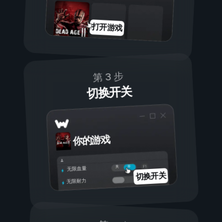
打开游戏
第 3 步
切换开关
你的游戏
开
关
无限血量
切换开关
无限耐力