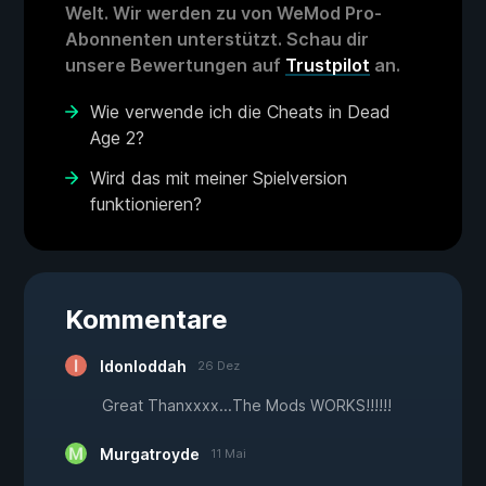
Welt. Wir werden zu von WeMod Pro-
Abonnenten unterstützt. Schau dir
unsere Bewertungen auf
Trustpilot
an.
Wie verwende ich die Cheats in Dead
Age 2?
Wird das mit meiner Spielversion
funktionieren?
Kommentare
Idonloddah
26 Dez
Great Thanxxxx...The Mods WORKS!!!!!!
Murgatroyde
11 Mai