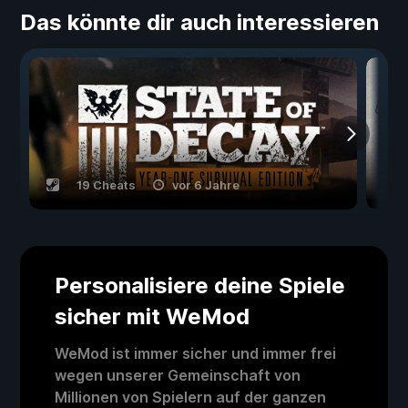
Das könnte dir auch interessieren
19 Cheats
vor 6 Jahre
Personalisiere deine Spiele
sicher mit WeMod
WeMod ist immer sicher und immer frei
wegen unserer Gemeinschaft von
Millionen von Spielern auf der ganzen