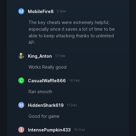
MobileFire8
5 Mär
The key cheats were extremely helpful,
especially since it saves a lot of time to be
able to keep attacking thanks to unlimited
AP.
King_Anton
17 Feb
Works Really good
CasualWaffle866
14 Feb
Ran smooth
HiddenShark619
11 Dez
Good for game
IntensePumpkin433
10 Dez