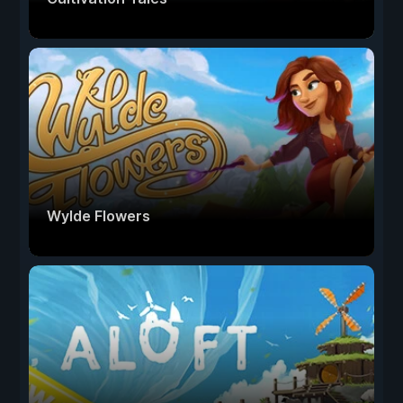
Wylde Flowers