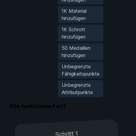
1K Material
hinzufügen
1K Schrott
hinzufügen
50 Medaillen
hinzufügen
Unbegrenzte
Fähigkeitspunkte
Unbegrenzte
Attributpunkte
Wie funktioniert es?
Schritt 1