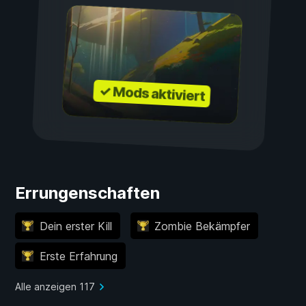
✓ Mods aktiviert
Errungenschaften
Dein erster Kill
Zombie Bekämpfer
Erste Erfahrung
Alle anzeigen 117