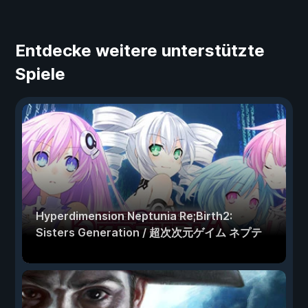
Entdecke weitere unterstützte
Spiele
Hyperdimension Neptunia Re;Birth2:
Sisters Generation / 超次次元ゲイム ネプテ
ューヌRe;Birth2