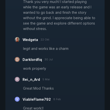
Thank you very much! I started playing
while the game was an early release and I
wanted to go back and finish the story
without the grind. I appreciate being able to
see the game and explore different options
without stress.
Wedgeta
22 Okt
legit and works like a charm
Darklordfiq
30 Jul
work properly
Rei_n_Ard
5 Mai
Great Mod Thanks
ViableFlame792
8 Feb
Great work!!