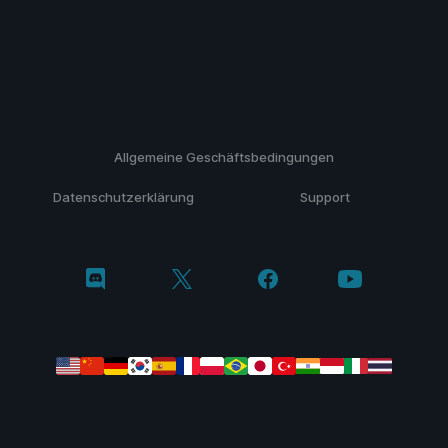
Allgemeine Geschäftsbedingungen
Datenschutzerklärung
Support