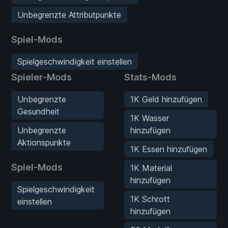
Unbegrenzte Attributpunkte
Spiel-Mods
Spielgeschwindigkeit einstellen
Spieler-Mods
Stats-Mods
Unbegrenzte
1K Geld hinzufügen
Gesundheit
1K Wasser
Unbegrenzte
hinzufügen
Aktionspunkte
1K Essen hinzufügen
Spiel-Mods
1K Material
hinzufügen
Spielgeschwindigkeit
1K Schrott
einstellen
hinzufügen