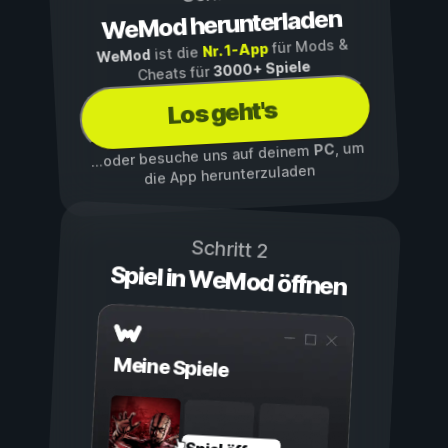
WeMod herunterladen
für Mods &
Nr. 1-App
ist die
WeMod
3000+ Spiele
Cheats für
Los geht's
, um
PC
...oder besuche uns auf deinem
die App herunterzuladen
Schritt 2
Spiel in WeMod öffnen
Meine Spiele