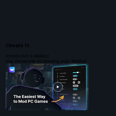
Cheats
11
Introduction à WeMod
Vue d’ensemble du modding avec WeMod