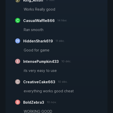
King_Anton
17 févr.
Works Really good
CasualWaffle866
14 févr.
Ran smooth
HiddenShark619
11 déc.
Good for game
IntensePumpkin433
10 déc.
its very easy to use
CreativeCake663
10 déc.
everything works good cheat
BoldZebra3
10 nov.
WORKING GOOD