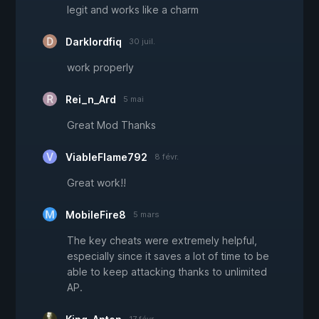
legit and works like a charm
Darklordfiq
30 juil.
work properly
Rei_n_Ard
5 mai
Great Mod Thanks
ViableFlame792
8 févr.
Great work!!
MobileFire8
5 mars
The key cheats were extremely helpful,
especially since it saves a lot of time to be
able to keep attacking thanks to unlimited
AP.