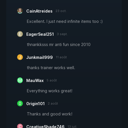
CainAtreides
23 oct.
Excellent. I just need infinite items too :)
EagerSeal251
3 sept.
thnankksss mr anti fun since 2010
Junkmail999
11 août
thanks trainer works well.
MauWax
5 août
Everything works great!
0rigin101
2 août
Thanks and good work!
CreativeShade746
13 juil.