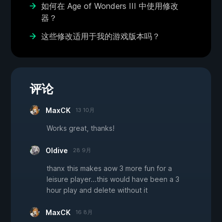
如何在 Age of Wonders III 中使用修改
器？
这些修改适用于我的游戏版本吗？
评论
MaxCK
13 10月
Works great, thanks!
Oldive
28 9月
thanx this makes aow 3 more fun for a
leisure player...this would have been a 3
hour play and delete without it
MaxCK
16 8月