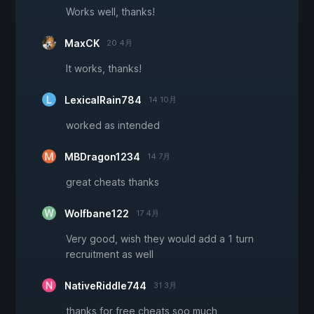
Works well, thanks!
MaxCK
20 4月
It works, thanks!
LexicalRain784
14 10月
worked as intended
MBDragon1234
14 7月
great cheats thanks
Wolfbane122
17 4月
Very good, wish they would add a 1 turn
recruitment as well
NativeRiddle744
31 3月
thanks for free cheats soo much