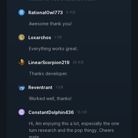
RationalOwl773
9 11月
Awesome thank you!
Loxarchos
1 7月
Everything works great.
LinearScorpion219
25 6月
Thanks developer.
Reventrant
1 5月
Worked well, thanks!
ConstantDolphin436
15 3月
Hi, Am enjoying this a lot, especially the one
turn research and the pop thingy. Cheers
mate