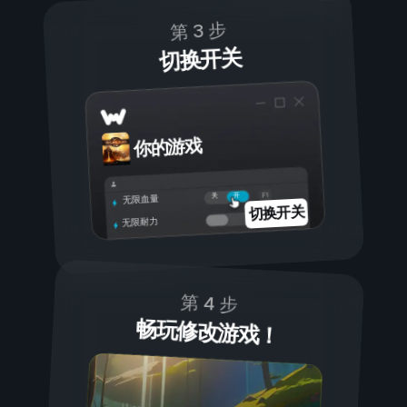
第 3 步
切换开关
你的游戏
开
关
无限血量
切换开关
无限耐力
第 4 步
畅玩修改游戏！