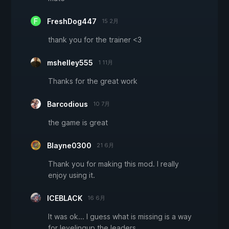
FreshDog447
15 2月
thank you for the trainer <3
mshelley555
1 11月
Thanks for the great work
Barcodious
10 7月
the game is great
Blayne0300
21 6月
Thank you for making this mod. I really
enjoy using it.
ICEBLACK
16 6月
It was ok... I guess what is missing is a way
for levelingup the leaders.