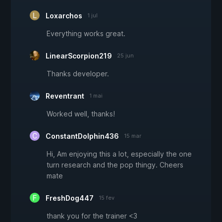
Loxarchos
1 jul
Everything works great.
LinearScorpion219
25 jun
Thanks developer.
Reventrant
1 mai
Worked well, thanks!
ConstantDolphin436
15 mar
Hi, Am enjoying this a lot, especially the one
turn research and the pop thingy. Cheers
mate
FreshDog447
15 fev
thank you for the trainer <3