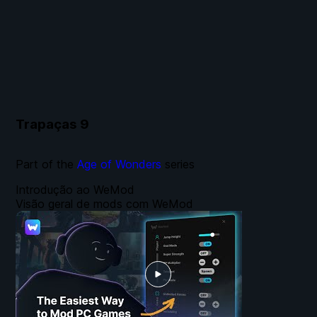
Trapaças
9
Part of the
Age of Wonders
series
Introdução ao WeMod
Visão geral de mods com WeMod