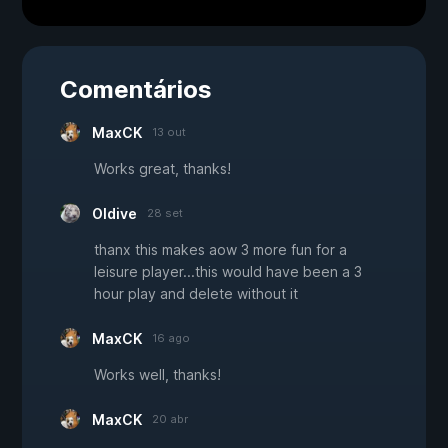
Comentários
MaxCK
13 out
Works great, thanks!
Oldive
28 set
thanx this makes aow 3 more fun for a
leisure player...this would have been a 3
hour play and delete without it
MaxCK
16 ago
Works well, thanks!
MaxCK
20 abr