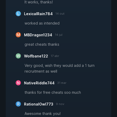
It works, thanks!
LexicalRain784
14 out
worked as intended
MBDragon1234
14 jul
great cheats thanks
Wolfbane122
17 abr
Very good, wish they would add a 1 turn
recruitment as well
NativeRiddle744
31 mar
thanks for free cheats soo much
RationalOwl773
9 nov
Awesome thank you!