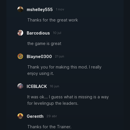
mshelley555
1 nov
Thanks for the great work
Barcodious
10 jul
the game is great
Blayne0300
21 jun
Thank you for making this mod. I really
enjoy using it.
ICEBLACK
16 jun
It was ok... I guess what is missing is a way
for levelingup the leaders.
Gerenth
29 abr
Thanks for the Trainer.