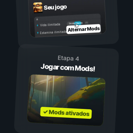
Seu jogo
Ligada
Desligada
Vida ilimitada
Alternar Mods
Estamina ilimitada
Etapa 4
Jogar com Mods!
✓ Mods ativados