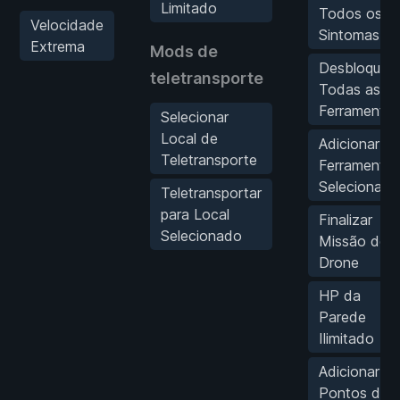
Limitado
Todos os
Velocidade
Sintomas
Extrema
Mods de
Desbloquea
teletransporte
Todas as
Ferramentas
Selecionar
Local de
Adicionar
Teletransporte
Ferramenta
Selecionada
Teletransportar
para Local
Finalizar
Selecionado
Missão do
Drone
HP da
Parede
Ilimitado
Adicionar
Pontos de