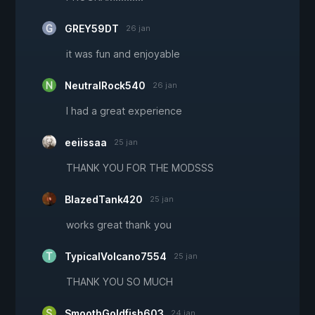
GREY59DT
26 jan
it was fun and enjoyable
NeutralRock540
26 jan
I had a great experience
eeiissaa
25 jan
THANK YOU FOR THE MODSSS
BlazedTank420
25 jan
works great thank you
TypicalVolcano7554
25 jan
THANK YOU SO MUCH
SmoothGoldfish603
24 jan