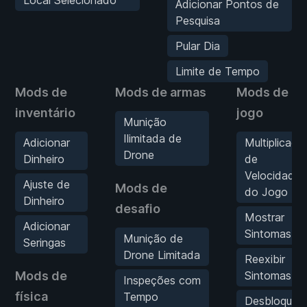
Adicionar Pontos de
Pesquisa
Pular Dia
Limite de Tempo
Mods de
Mods de armas
Mods de
inventário
jogo
Munição
Ilimitada de
Adicionar
Multiplicado
Drone
Dinheiro
de
Velocidade
Ajuste de
Mods de
do Jogo
Dinheiro
desafio
Mostrar
Adicionar
Sintomas
Munição de
Seringas
Drone Limitada
Reexibir
Mods de
Sintomas
Inspeções com
física
Tempo
Desbloquea