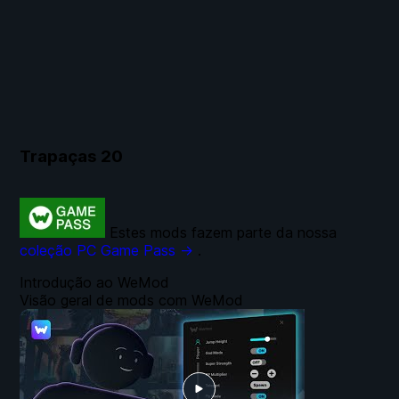
Trapaças
20
Estes mods fazem parte da nossa
coleção PC Game Pass →
.
Introdução ao WeMod
Visão geral de mods com WeMod