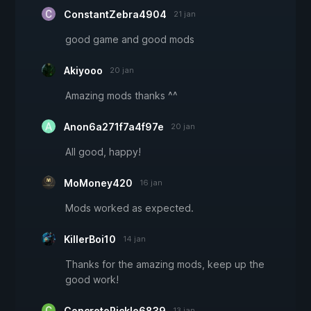
ConstantZebra4904
21 jan
good game and good mods
Akiyooo
20 jan
Amazing mods thanks ^^
Anon6a271f7a4f97e
20 jan
All good, happy!
MoMoney420
16 jan
Mods worked as expected.
KillerBoi10
14 jan
Thanks for the amazing mods, keep up the
good work!
ConcretePickle6839
13 jan