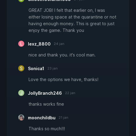
GREAT JOB! I felt that earlier on, I was
either losing space at the quarantine or not
having enough money. This is great to just
enjoy the game. Thank you
lexz_8800
24 jan
nice and thank you. it's cool man.
Sonica1
23 jan
Love the options we have, thanks!
JollyBranch246
22 jan
thanks works fine
moonchildbu
21 jan
Thanks so much!!!