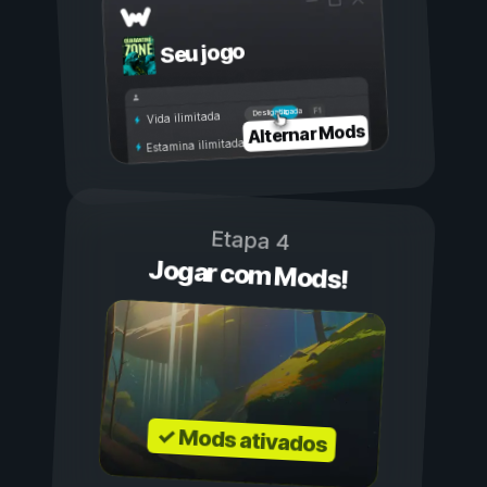
Seu jogo
Ligada
Desligada
Vida ilimitada
Alternar Mods
Estamina ilimitada
Etapa 4
Jogar com Mods!
✓ Mods ativados