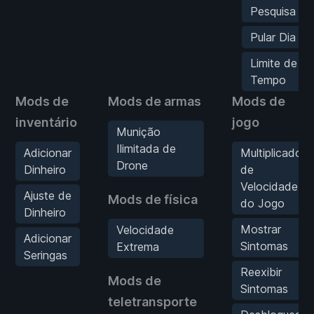
Pesquisa
Pular Dia
Limite de
Tempo
Mods de
Mods de armas
Mods de
inventário
jogo
Munição
Ilimitada de
Adicionar
Multiplicador
Drone
Dinheiro
de
Velocidade
Ajuste de
Mods de física
do Jogo
Dinheiro
Mostrar
Velocidade
Adicionar
Sintomas
Extrema
Seringas
Reexibir
Mods de
Sintomas
teletransporte