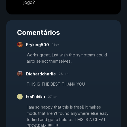
jogo?
Comentários
Fryking500
1 fev
Works great, just wish the symptoms could
auto select themselves.
Diehardcharlie
28 jan
THIS IS THE BEST THANK YOU
IsaFukiku
27 jan
I am so happy that this is free!! It makes
mods that aren't found anywhere else easy
to find and get a hold of. THIS IS A GREAT
PROGRAM!!!!!!!!!!