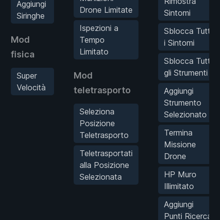
Rimostra
Aggiungi
Drone Limitate
Sintomi
Siringhe
Ispezioni a
Sblocca Tutti
Mod
Tempo
i Sintomi
Limitato
fisica
Sblocca Tutti
gli Strumenti
Mod
Super
Velocità
teletrasporto
Aggiungi
Strumento
Seleziona
Selezionato
Posizione
Termina
Teletrasporto
Missione
Teletrasportati
Drone
alla Posizione
HP Muro
Selezionata
Illimitato
Aggiungi
Punti Ricerca