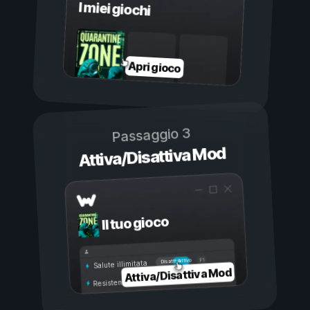
I miei giochi
Apri gioco
Passaggio 3
Attiva/Disattiva Mod
Il tuo gioco
Attivo
Disattivo
Salute illimitata
Attiva/Disattiva Mod
Resistenza illimitata