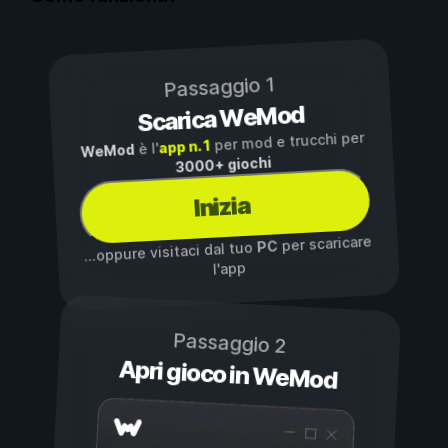
Passaggio 1
Scarica WeMod
per mod e trucchi per
app n. 1
è l'
WeMod
3000+ giochi
Inizia
per scaricare
PC
...oppure visitaci dal tuo
l'app
Passaggio 2
Apri gioco in WeMod