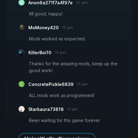
Anon6a271f7a4f97e
20 gen
All good, happy!
MoMoney420
16 gen
Mods worked as expected.
KillerBoi10
14 gen
Thanks for the amazing mods, keep up the
good work!
ConcretePickle6839
13 gen
ALL mods work as programmed!
Starkaura73818
13 gen
Been waiting for this game forever