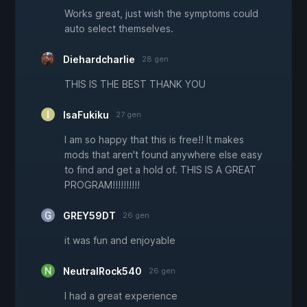
Works great, just wish the symptoms could
auto select themselves.
Diehardcharlie
28 gen
THIS IS THE BEST THANK YOU
IsaFukiku
27 gen
I am so happy that this is free!! It makes
mods that aren't found anywhere else easy
to find and get a hold of. THIS IS A GREAT
PROGRAM!!!!!!!!!!
GREY59DT
26 gen
it was fun and enjoyable
NeutralRock540
26 gen
I had a great experience