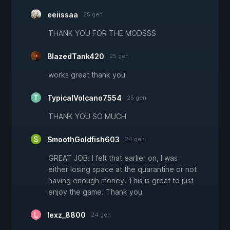
eeiissaa
25 gen
THANK YOU FOR THE MODSSS
BlazedTank420
25 gen
works great thank you
TypicalVolcano7554
25 gen
THANK YOU SO MUCH
SmoothGoldfish603
24 gen
GREAT JOB! I felt that earlier on, I was
either losing space at the quarantine or not
having enough money. This is great to just
enjoy the game. Thank you
lexz_8800
24 gen