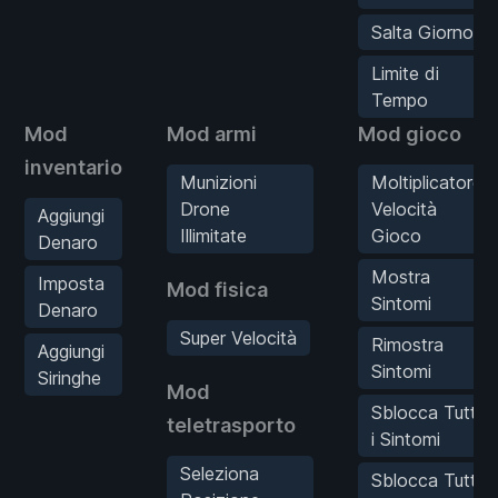
Salta Giorno
Limite di
Tempo
Mod
Mod armi
Mod gioco
inventario
Munizioni
Moltiplicatore
Drone
Velocità
Aggiungi
Illimitate
Gioco
Denaro
Mostra
Imposta
Mod fisica
Sintomi
Denaro
Super Velocità
Rimostra
Aggiungi
Sintomi
Siringhe
Mod
Sblocca Tutti
teletrasporto
i Sintomi
Seleziona
Sblocca Tutti