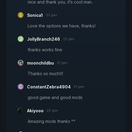
nice and thank you. it's cool man.
Sonica1
23 gen
Love the options we have, thanks!
JollyBranch246
22 gen
thanks works fine
moonchildbu
21 gen
Thanks so much!!!
ConstantZebra4904
21 gen
good game and good mods
Akiyooo
20 gen
Amazing mods thanks ^^