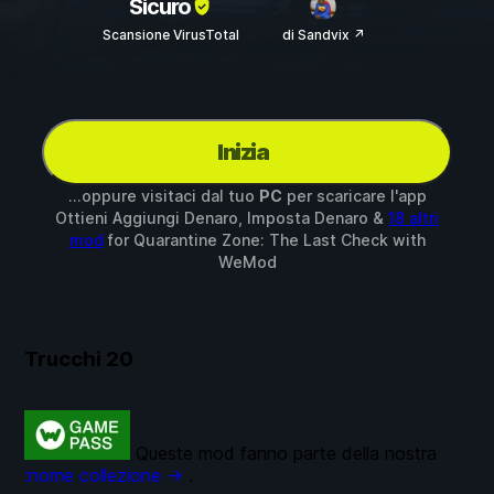
Sicuro
Scansione VirusTotal
di Sandvix ↗
Inizia
...oppure visitaci dal tuo
PC
per scaricare l'app
Ottieni Aggiungi Denaro, Imposta Denaro &
18 altri
mod
for
Quarantine Zone: The Last Check
with
WeMod
Trucchi
20
Queste mod fanno parte della nostra
:nome collezione →
.