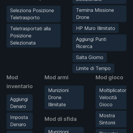
Termina Missione
Seleziona Posizione
Drone
Teletrasporto
HP Muro Illimitato
Teletrasportati alla
Posizione
Aggiungi Punti
Selezionata
Ricerca
Salta Giorno
Limite di Tempo
Mod
Mod armi
Mod gioco
inventario
Munizioni
Moltiplicatore
Drone
Velocità
Aggiungi
Illimitate
Gioco
Denaro
Mostra
Imposta
Mod di sfida
Sintomi
Denaro
Munizioni