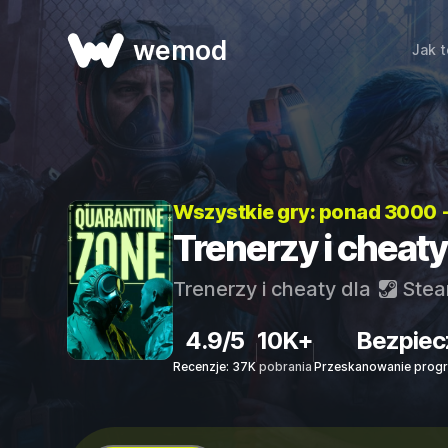
wemod
Jak t
Wszystkie gry: ponad 3000 
Trenerzy i cheat
Trenerzy i cheaty dla
Ste
4.9/5
10K+
Bezpiec
Recenzje: 37K
pobrania
Przeskanowanie progr