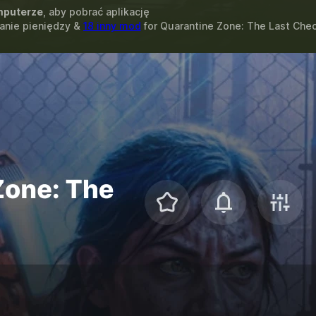
puterze
, aby pobrać aplikację
ianie pieniędzy &
18 inny mod
for
Quarantine Zone: The Last Che