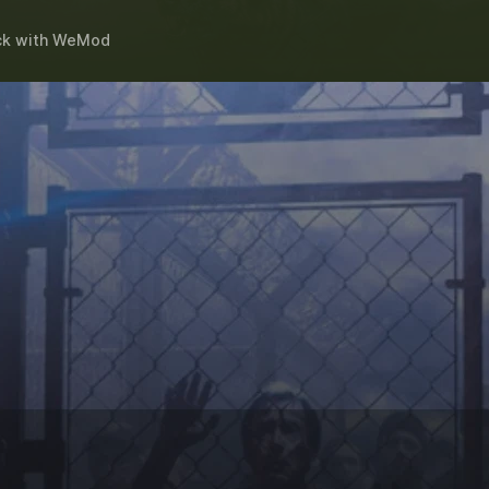
ck
with
WeMod