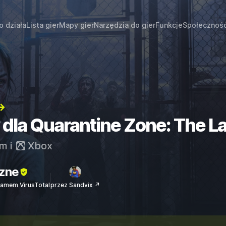
o działa
Lista gier
Mapy gier
Narzędzia do gier
Funkcje
Społecznoś
→
y dla Quarantine Zone: The L
am
i
Xbox
zne
amem VirusTotal
przez Sandvix ↗