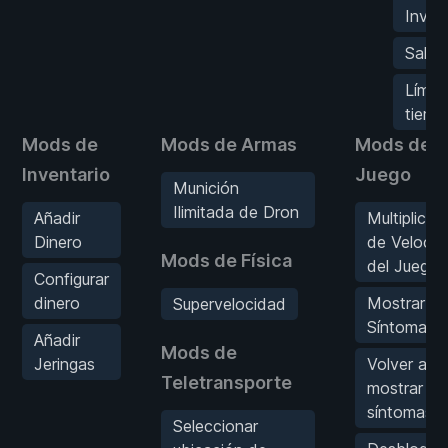
Inves
Saltar
Límit
tiemp
Mods de
Mods de Armas
Mods de
Inventario
Juego
Munición
Ilimitada de Dron
Añadir
Multiplicad
Dinero
de Velocid
Mods de Física
del Juego
Configurar
dinero
Mostrar
Supervelocidad
Síntomas
Añadir
Mods de
Jeringas
Volver a
Teletransporte
mostrar
síntomas
Seleccionar