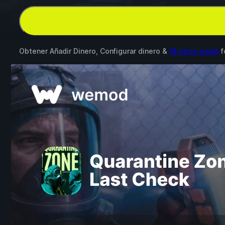
Obtener Añadir Dinero, Configurar dinero &
18 otros mods
f