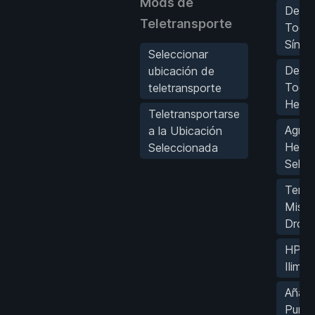
Mods de
Desbl
Teletransporte
Todos
Sínto
Seleccionar
Desbl
ubicación de
Todas
teletransporte
Herra
Teletransportarse
Agreg
a la Ubicación
Herra
Seleccionada
Selec
Termi
Misió
Dron
HP d
Ilimit
Añadi
Punto