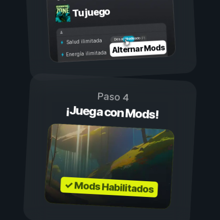
Tu juego
Activado
Desactivado
Salud ilimitada
Alternar Mods
Energía ilimitada
Paso 4
¡Juega con Mods!
✓ Mods Habilitados