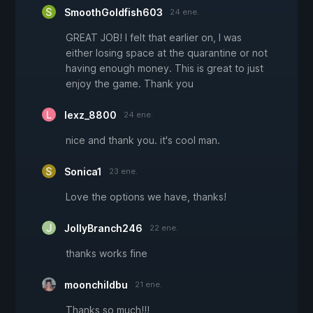
SmoothGoldfish603
24 ene.
GREAT JOB! I felt that earlier on, I was
either losing space at the quarantine or not
having enough money. This is great to just
enjoy the game. Thank you
lexz_8800
24 ene.
nice and thank you. it's cool man.
Sonica1
23 ene.
Love the options we have, thanks!
JollyBranch246
22 ene.
thanks works fine
moonchildbu
21 ene.
Thanks so much!!!