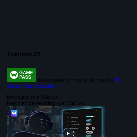
Trampas
20
Estos mods son parte de nuestra
PC
Game Pass colección →
.
Introducción a WeMod
Resumen de modding con WeMod