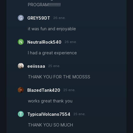
PROGRAM!!!!!!!!!!
GREY59DT
26 ene.
it was fun and enjoyable
NeutralRock540
26 ene.
I had a great experience
eeiissaa
25 ene.
THANK YOU FOR THE MODSSS
BlazedTank420
25 ene.
works great thank you
TypicalVolcano7554
25 ene.
THANK YOU SO MUCH