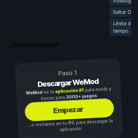
Investigac
Saltar Día
Límite de
tiempo
¿Cómo funciona?
Paso 1
Descargar WeMod
para mods y
aplicación #1
es la
WeMod
3000+ juegos
trucos para
Empezar
para descargar la
PC
...o visítanos en tu
aplicación