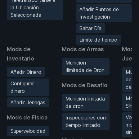
la Ubicación
Añadir Puntos de
Seleccionada
Investigación
Saltar Día
Límite de tiempo
Mods de
Mods de Armas
Mods 
Inventario
Jueg
Munición
Ilimitada de Dron
Añadir Dinero
Multip
de Ve
Configurar
Mods de Desafío
del J
dinero
Mostr
Munición limitada
Añadir Jeringas
Sínto
de dron
Mods de Física
Volve
Inspecciones con
mostr
tiempo limitado
Supervelocidad
sínto