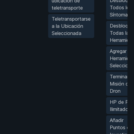
Desbloque
ubicación de
Todos los
teletransporte
Síntomas
Teletransportarse
Desbloque
a la Ubicación
Todas las
Seleccionada
Herramient
Agregar
Herramient
Seleccion
Terminar
Misión del
Dron
HP de Par
Ilimitado
Añadir
Puntos de