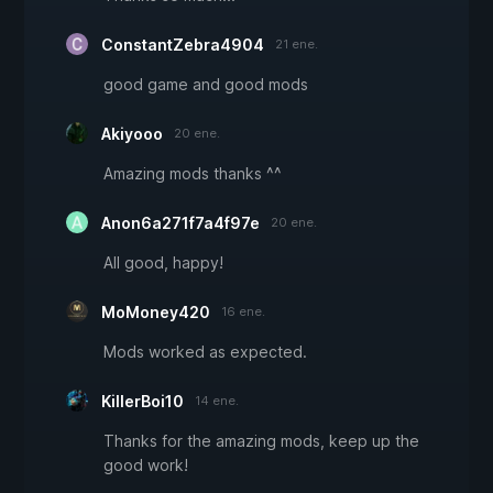
ConstantZebra4904
21 ene.
good game and good mods
Akiyooo
20 ene.
Amazing mods thanks ^^
Anon6a271f7a4f97e
20 ene.
All good, happy!
MoMoney420
16 ene.
Mods worked as expected.
KillerBoi10
14 ene.
Thanks for the amazing mods, keep up the
good work!