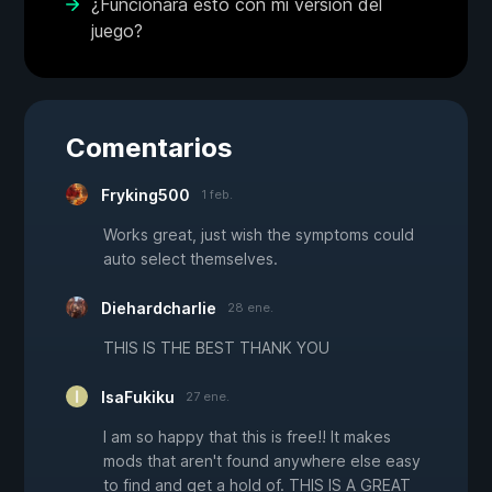
¿Funcionará esto con mi versión del
juego?
Comentarios
Fryking500
1 feb.
Works great, just wish the symptoms could
auto select themselves.
Diehardcharlie
28 ene.
THIS IS THE BEST THANK YOU
IsaFukiku
27 ene.
I am so happy that this is free!! It makes
mods that aren't found anywhere else easy
to find and get a hold of. THIS IS A GREAT