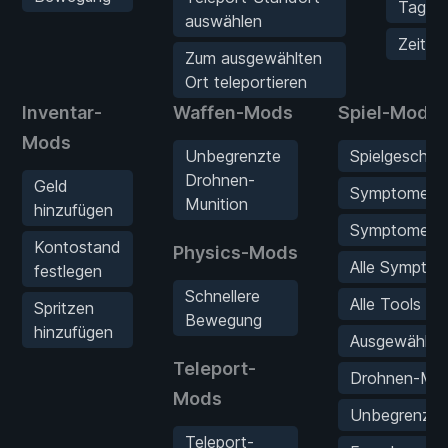
Tag üb
auswählen
Zeitlimi
Zum ausgewählten
Ort teleportieren
Inventar-
Waffen-Mods
Spiel-Mods
Mods
Unbegrenzte
Spielgeschwin
Drohnen-
Geld
Symptome an
Munition
hinzufügen
Symptome er
Kontostand
Physics-Mods
Alle Symptom
festlegen
Schnellere
Alle Tools fre
Spritzen
Bewegung
hinzufügen
Ausgewähltes
Teleport-
Drohnen-Mis
Mods
Unbegrenzt
Teleport-