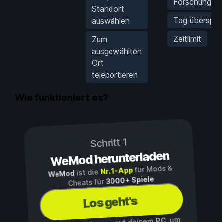
Forschungspu
Standort
Tag überspri
auswählen
Zeitlimit
Zum
ausgewählten
Ort
teleportieren
Wie funktioniert es?
Schritt 1
WeMod herunterladen
für Mods &
Nr. 1-App
ist die
WeMod
3000+ Spiele
Cheats für
Los geht's
, um
PC