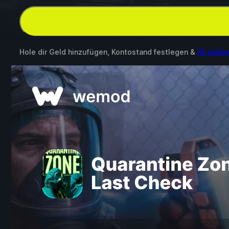
Hole dir Geld hinzufügen, Kontostand festlegen &
18 ande