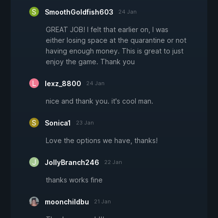
SmoothGoldfish603
24 Jan
GREAT JOB! I felt that earlier on, I was
either losing space at the quarantine or not
having enough money. This is great to just
enjoy the game. Thank you
lexz_8800
24 Jan
nice and thank you. it's cool man.
Sonica1
23 Jan
Love the options we have, thanks!
JollyBranch246
22 Jan
thanks works fine
moonchildbu
21 Jan