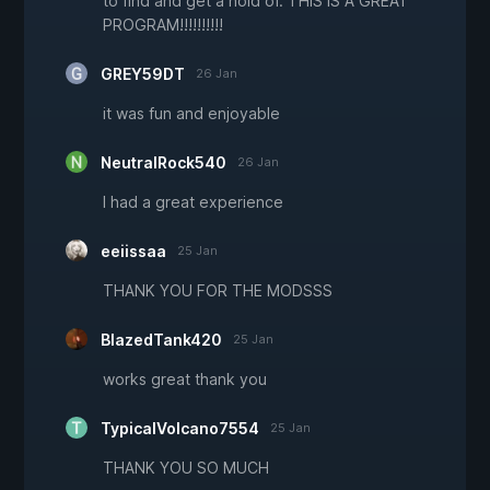
to find and get a hold of. THIS IS A GREAT
PROGRAM!!!!!!!!!!
GREY59DT
26 Jan
it was fun and enjoyable
NeutralRock540
26 Jan
I had a great experience
eeiissaa
25 Jan
THANK YOU FOR THE MODSSS
BlazedTank420
25 Jan
works great thank you
TypicalVolcano7554
25 Jan
THANK YOU SO MUCH