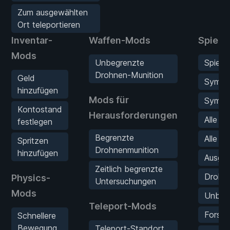
Zum ausgewählten
Ort teleportieren
Inventar-
Waffen-Mods
Spiel-
Mods
Unbegrenzte
Spielg
Drohnen-Munition
Geld
Sympt
hinzufügen
Mods für
Sympt
Kontostand
Herausforderungen
Alle S
festlegen
Begrenzte
Alle To
Spritzen
Drohnenmunition
hinzufügen
Ausgew
Zeitlich begrenzte
Drohn
Physics-
Untersuchungen
Mods
Unbeg
Teleport-Mods
Forsch
Schnellere
Bewegung
Teleport-Standort