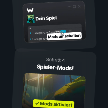
Dein Spiel
Ein
Aus
Unbegrenzte Gesundheit
Mods umschalten
Unbegrenzte Ausdauer
Schritt 4
Spieler-Mods!
✓ Mods aktiviert