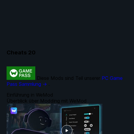
Cheats
20
Diese Mods sind Teil unserer
PC Game
Pass Sammlung →
.
Einführung in WeMod
Überblick über Modding mit WeMod