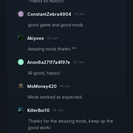
Thanks so much!!!
ConstantZebra4904
21 Jan
good game and good mods
Akiyooo
20 Jan
Amazing mods thanks ^^
Anon6a271f7a4f97e
20 Jan
All good, happy!
MoMoney420
16 Jan
Mods worked as expected.
KillerBoi10
14 Jan
Thanks for the amazing mods, keep up the
good work!