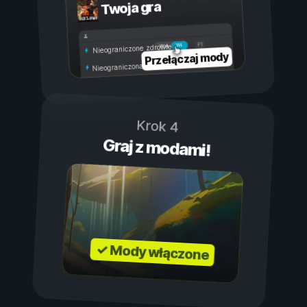
Twoja gra
Wł.
Wył.
Nieograniczone zdrowie
Przełączaj mody
Nieograniczona wytrzymałość
Krok 4
Graj z modami!
✓ Mody włączone