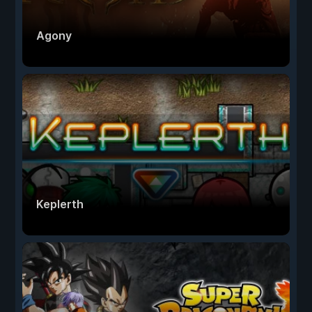
Agony
Keplerth