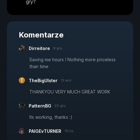
gry?
Komentarze
Dirreitore
9 gru
Saving me hours ! Nothing more priceless
than time
TheBigUlster
13 wrz
THANKYOU VERY MUCH GREAT WORK
PatternBG
20 gru
Its working, thanks :)
PAIGEvTURNER
19 lis