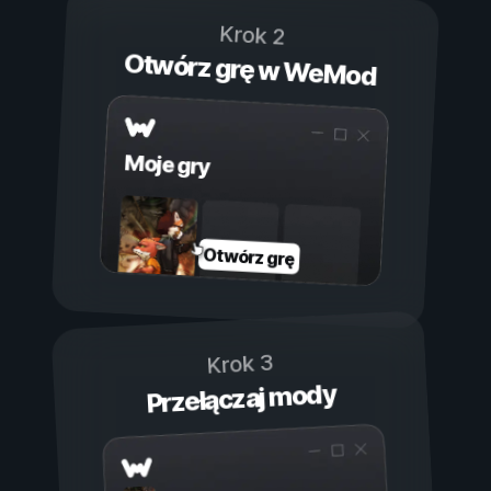
Krok 2
Otwórz grę w WeMod
Moje gry
Otwórz grę
Krok 3
Przełączaj mody