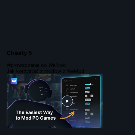
Cheaty
5
Wprowadzenie do WeMod
Jak korzystać z modów z WeMod