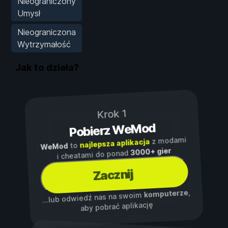
Nieograniczony
Umysł
Nieograniczona
Wytrzymałość
Jak to działa?
Krok 1
Pobierz WeMod
z modami
najlepsza aplikacja
to
WeMod
3000+ gier
i cheatami do ponad
Zacznij
,
komputerze
...lub odwiedź nas na swoim
aby pobrać aplikację