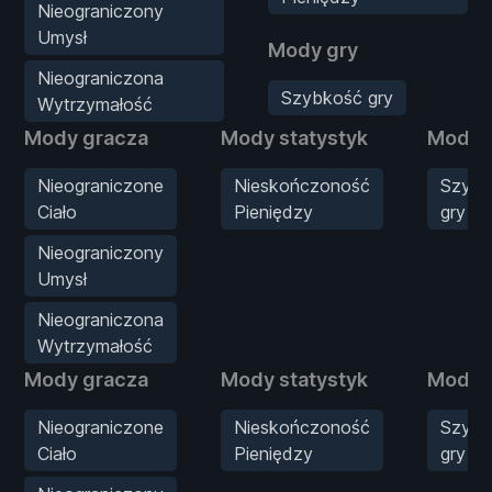
Nieograniczony
Umysł
Mody gry
Nieograniczona
Szybkość gry
Wytrzymałość
Mody gracza
Mody statystyk
Mody 
Nieograniczone
Nieskończoność
Szybk
Ciało
Pieniędzy
gry
Nieograniczony
Umysł
Nieograniczona
Wytrzymałość
Mody gracza
Mody statystyk
Mody 
Nieograniczone
Nieskończoność
Szybk
Ciało
Pieniędzy
gry