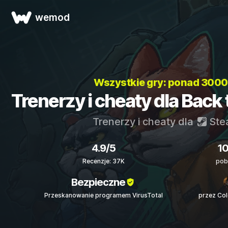
wemod
Wszystkie gry: ponad 300
Trenerzy i cheaty dla Back
Trenerzy i cheaty dla
Ste
4.9/5
1
Recenzje: 37K
pob
Bezpieczne
Przeskanowanie programem VirusTotal
przez Co