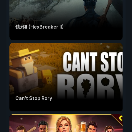
镇邪Ⅱ (HexBreaker II)
Can't Stop Rory