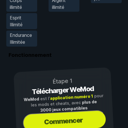
Corps
Argent
illimité
illimité
Esprit
Illimité
Endurance
Illimitée
Fonctionnement
Étape 1
Télécharger WeMod
pour
application numéro 1
est l’
WeMod
plus de
les mods et cheats, avec
3000 jeux compatibles
Commencer