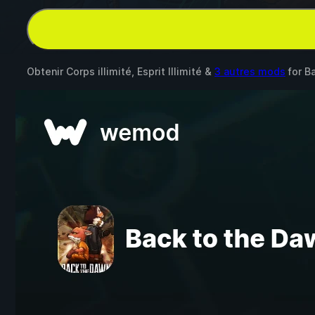
Obtenir Corps illimité, Esprit Illimité &
3 autres mods
for
B