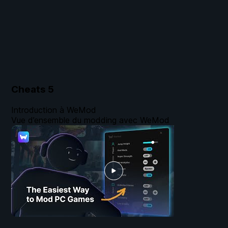
Cheats
5
Introduction à WeMod
Vue d’ensemble du modding avec WeMod