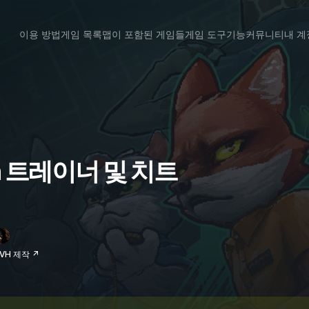
이용 방법
게임 목록
맵이 포함된 게임들
게임 도구
기능
커뮤니티
내 계
awn 트레이너 및 치트
RVH 제작 ↗