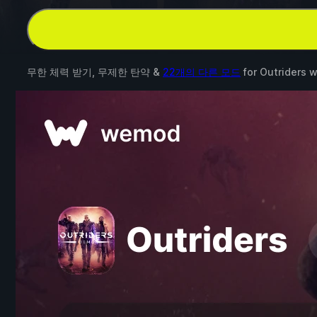
무한 체력 받기, 무제한 탄약 &
22개의 다른 모드
for
Outriders
w