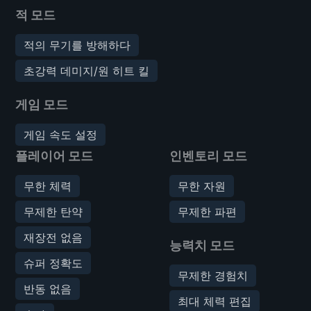
적 모드
적의 무기를 방해하다
초강력 데미지/원 히트 킬
게임 모드
게임 속도 설정
플레이어 모드
인벤토리 모드
무한 체력
무한 자원
무제한 탄약
무제한 파편
재장전 없음
능력치 모드
슈퍼 정확도
무제한 경험치
반동 없음
최대 체력 편집