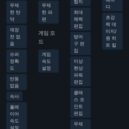
험치
무제
무제
다
한 탄
한 파
최대
초강
약
편
체력
력 데
편집
재장
미지/
게임 모
전 없
방어
원 히
드
음
구 편
트 킬
집
슈퍼
게임
정확
속도
이상
도
설정
현상
파워
반동
편집
없음
클래
속사
스 포
인트
플레
편집
이어
속도
무제
설정