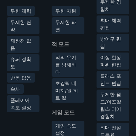
무제한 경
험치
무한 체력
무한 자원
최대 체력
무제한 탄
무제한 파
편집
약
편
방어구 편
재장전 없
적 모드
집
음
적의 무기
이상 현상
슈퍼 정확
를 방해하
파워 편집
도
다
클래스 포
반동 없음
초강력 데
인트 편집
속사
미지/원 히
무제한 월
트 킬
플레이어
드/아포칼
속도 설정
립스 티어
게임 모드
경험치
게임 속도
최대 전설
설정
드롭율