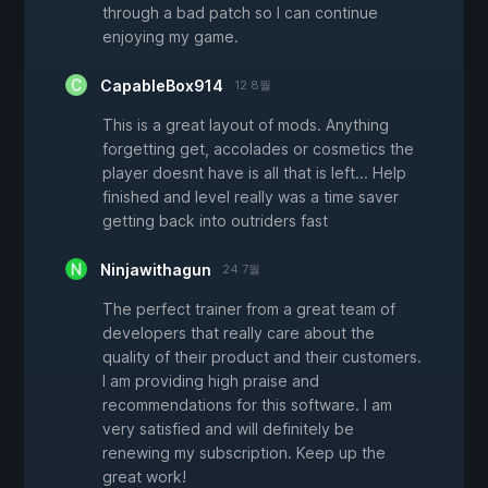
through a bad patch so I can continue
enjoying my game.
CapableBox914
12 8월
This is a great layout of mods. Anything
forgetting get, accolades or cosmetics the
player doesnt have is all that is left... Help
finished and level really was a time saver
getting back into outriders fast
Ninjawithagun
24 7월
The perfect trainer from a great team of
developers that really care about the
quality of their product and their customers.
I am providing high praise and
recommendations for this software. I am
very satisfied and will definitely be
renewing my subscription. Keep up the
great work!