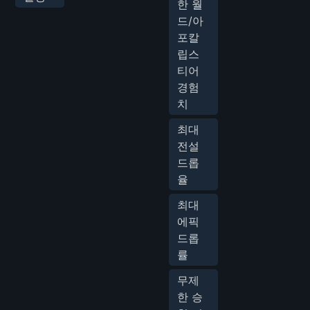
한 월
드/아
포칼
립스
티어
경험
치
최대
전설
드롭
율
최대
에픽
드롭
률
무제
한 승