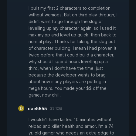
I built my first 2 characters to completion
without wemods. But on third play through, I
didn't want to go through the slog of
levelling up my character again, so I used it
max my xp and level up quick, then back to
normal play. Thanks for taking the slog out
of character building. I mean I had proven it
twice before that i could build a character,
why should I spend hours levelling up a
third, when i don't have the time, just
because the developer wants to brag
about how many players are putting in
mega hours. You made your $$ off the
game, now chill.
dae5555
23 12월
I wouldn't have lasted 10 minutes without
reload and killer health and armor. I'm a 74
yr. old gamer who needs an extra edge to