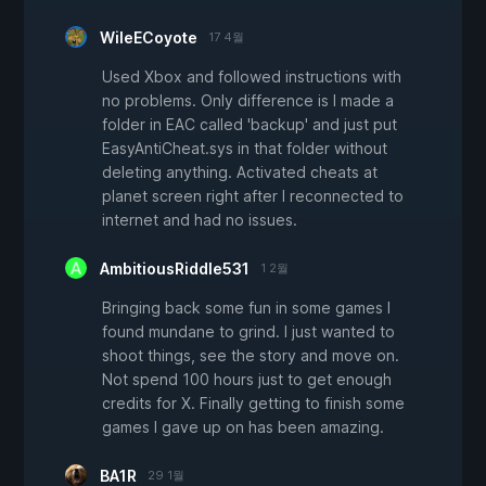
WileECoyote
17 4월
Used Xbox and followed instructions with
no problems. Only difference is I made a
folder in EAC called 'backup' and just put
EasyAntiCheat.sys in that folder without
deleting anything. Activated cheats at
planet screen right after I reconnected to
internet and had no issues.
AmbitiousRiddle531
1 2월
Bringing back some fun in some games I
found mundane to grind. I just wanted to
shoot things, see the story and move on.
Not spend 100 hours just to get enough
credits for X. Finally getting to finish some
games I gave up on has been amazing.
BA1R
29 1월