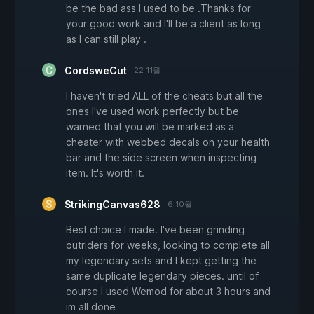
be the bad ass I used to be .Thanks for
your good work and I'll be a client as long
as I can still play .
CordsweCut
22 11월
I haven't tried ALL of the cheats but all the
ones I've used work perfectly but be
warned that you will be marked as a
cheater with webbed decals on your health
bar and the side screen when inspecting
item. It's worth it.
StrikingCanvas628
6 10월
Best choice I made. I've been grinding
outriders for weeks, looking to complete all
my legendary sets and I kept getting the
same duplicate legendary pieces. until of
course I used Wemod for about 3 hours and
im all done