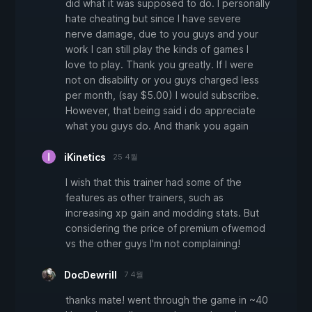
did what it was supposed to do. I personally
hate cheating but since I have severe
nerve damage, due to you guys and your
work I can still play the kinds of games I
love to play. Thank you greatly. If I were
not on disability or you guys charged less
per month, (say $5.00) I would subscribe.
However, that being said i do appreciate
what you guys do. And thank you again
iKinetics
25 4월
I wish that this trainer had some of the
features as other trainers, such as
increasing xp gain and modding stats. But
considering the price of premium ofwemod
vs the other guys I'm not complaining!
DocDewrill
7 4월
thanks mate! went through the game in ~40