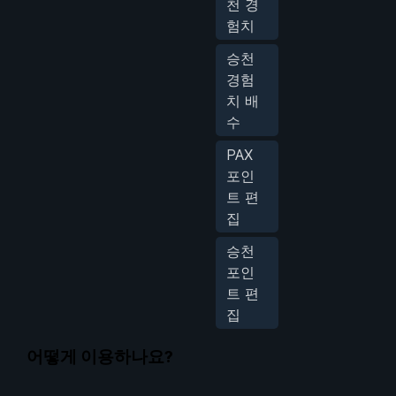
천 경
험치
승천
경험
치 배
수
PAX
포인
트 편
집
승천
포인
트 편
집
어떻게 이용하나요?