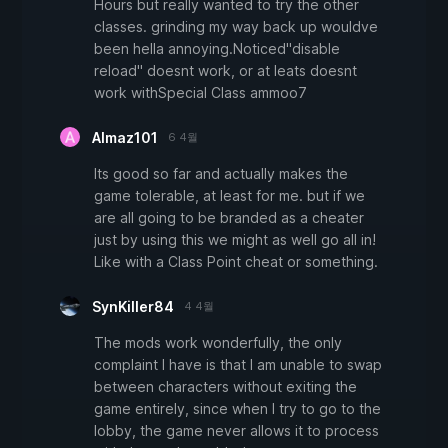
Hours but really wanted to try the other
classes. grinding my way back up wouldve
been hella annoying.Noticed"disable
reload" doesnt work, or at leats doesnt
work withSpecial Class ammoo7
Almaz101
6 4월
Its good so far and actually makes the
game tolerable, at least for me. but if we
are all going to be branded as a cheater
just by using this we might as well go all in!
Like with a Class Point cheat or something.
SynKiller84
4 4월
The mods work wonderfully, the only
complaint I have is that I am unable to swap
between characters without exiting the
game entirely, since when I try to go to the
lobby, the game never allows it to process