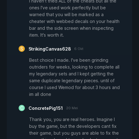
I haven't tried ALL of the cheats but all the
ones I've used work perfectly but be
warned that you will be marked as a
cheater with webbed decals on your health
bar and the side screen when inspecting
item. It's worth it.
StrikingCanvas628
6 Okt
Best choice I made. I've been grinding
outriders for weeks, looking to complete all
my legendary sets and I kept getting the
same duplicate legendary pieces. until of
course I used Wemod for about 3 hours and
im all done
ConcretePig151
20 Mei
Thank you, you are real heroes. Imagine I
buy the game, but the developers cant fix
their game, but you guys are able to fix the