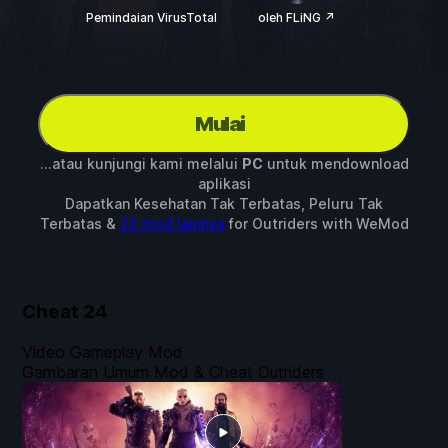
Pemindaian VirusTotal
oleh FLiNG ↗
Mulai
...atau kunjungi kami melalui
PC
untuk mendownload
aplikasi
Dapatkan Kesehatan Tak Terbatas, Peluru Tak
Terbatas &
22 mod lainnya
for
Outriders
with
WeMod
Cheat
24
Video Gameplay Mod
Gambaran Umum Mod & Cheat Outriders