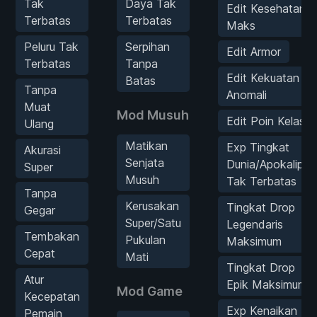
Tak
Daya Tak
Edit Kesehatan
Terbatas
Terbatas
Maks
Peluru Tak
Serpihan
Edit Armor
Terbatas
Tanpa
Edit Kekuatan
Batas
Tanpa
Anomali
Muat
Mod Musuh
Edit Poin Kelas
Ulang
Matikan
Exp Tingkat
Akurasi
Senjata
Dunia/Apokalips
Super
Musuh
Tak Terbatas
Tanpa
Kerusakan
Tingkat Drop
Gegar
Super/Satu
Legendaris
Tembakan
Pukulan
Maksimum
Cepat
Mati
Tingkat Drop
Atur
Epik Maksimum
Mod Game
Kecepatan
Exp Kenaikan
Pemain