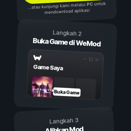
untuk
PC
...atau kunjungi kami melalui
mendownload aplikasi
Langkah 2
Buka Game di WeMod
Game Saya
Buka Game
Langkah 3
Alihkan Mod