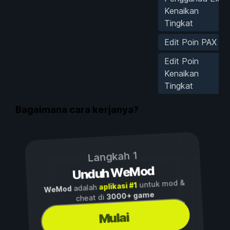
Kenaikan
Tingkat
Edit Poin PAX
Edit Poin
Kenaikan
Tingkat
Bagaimana cara kerjanya?
Langkah 1
Unduh WeMod
untuk mod &
aplikasi #1
adalah
WeMod
3000+ game
cheat di
Mulai