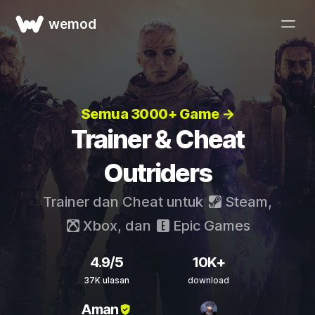
wemod
Semua 3000+ Game →
Trainer & Cheat
Outriders
Trainer dan Cheat untuk
Steam
,
Xbox
, dan
Epic Games
4.9/5
10K+
37K ulasan
download
Aman