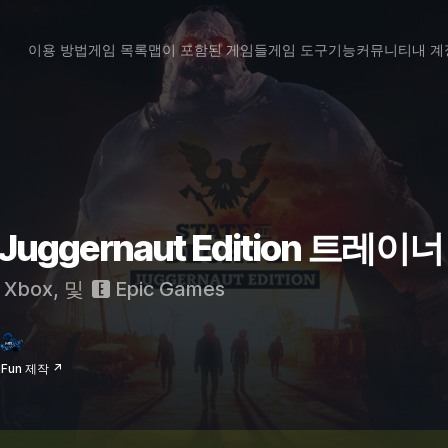
이용 방법
게임 목록
맵이 포함된 게임들
게임 도구
기능
커뮤니티
내 계
2: Juggernaut Edition 트레
Xbox
, 및
Epic Games
iFun 제작 ↗