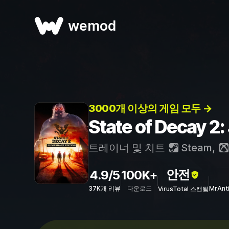
wemod
3000개 이상의 게임 모두 →
State of Decay 
트레이너 및 치트
Steam
,
안전
4.9/5
100K+
37K개 리뷰
다운로드
MrAnt
VirusTotal 스캔됨