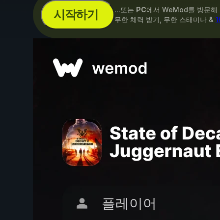
...또는
PC
에서 WeMod를 방문해
시작하기
무한 체력 받기, 무한 스태미나 &