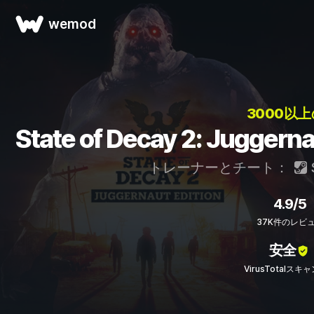
wemod
3000以
State of Decay 2: Jug
トレーナーとチート：
4.9/5
37K件のレビ
安全
VirusTotalスキ