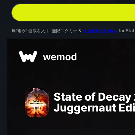
無制限の健康を入手, 無限スタミナ &
その他16件のMod
for
Stat