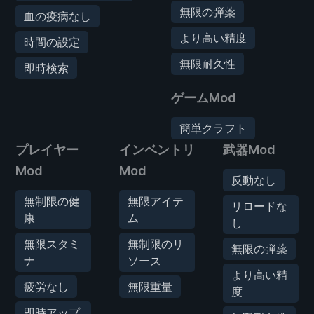
無限の弾薬
血の疫病なし
より高い精度
時間の設定
無限耐久性
即時検索
ゲームMod
簡単クラフト
プレイヤー
インベントリ
武器Mod
Mod
Mod
反動なし
無制限の健
無限アイテ
リロードな
康
ム
し
無限スタミ
無制限のリ
無限の弾薬
ナ
ソース
より高い精
疲労なし
無限重量
度
即時アップ