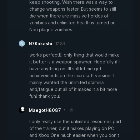
keep shooting. Wish there was a way to
change weapons faster. But seems to still
die when there are massive hordes of
zombies and unlimited health is turned on.
Non plague zombies.
N7Kakashi
17 3月
works perfect!!! only thing that would make
it better is a weapon spawner. Hopefully if I
have anything on itll still let me get
achievements on the microsoft version. I
mainly wanted the unlimited stamina
and/fatigue but all of it makes it a bit more
fun! thank you!
MaegotH8087
9 3月
I only really use the unlimited resources part
of the trainer, but it makes playing on PC
and Xbox One much easier when you don't