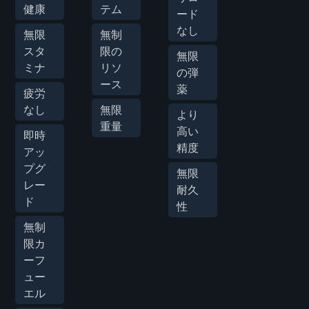
健康
テム
ード
なし
無限
無制
スタ
限の
無限
ミナ
リソ
の弾
ース
薬
疲労
なし
無限
より
重量
高い
即時
精度
アッ
プグ
無限
レー
耐久
ド
性
無制
限カ
ーフ
ュー
エル