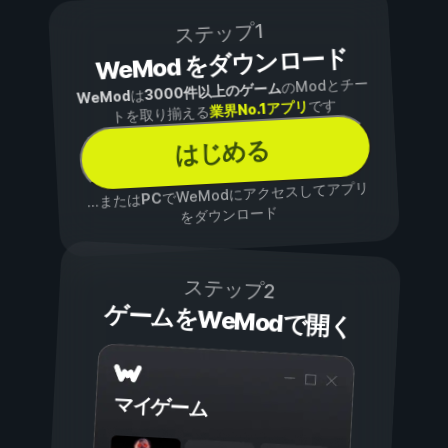
ステップ1
WeMod をダウンロード
のModとチー
3000件以上のゲーム
は
WeMod
です
業界No.1アプリ
トを取り揃える
はじめる
でWeModにアクセスしてアプリ
PC
...または
をダウンロード
ステップ2
ゲームをWeModで開く
マイゲーム