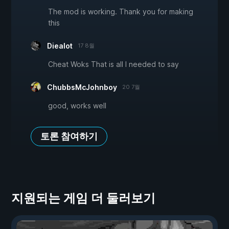
The mod is working. Thank you for making
this
Diealot
17 8월
Cheat Woks That is all I needed to say
ChubbsMcJohnboy
20 7월
good, works well
토론 참여하기
지원되는 게임 더 둘러보기