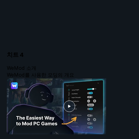
치트
4
WeMod 소개
WeMod를 사용한 모딩의 개요