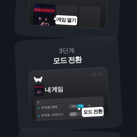
게임 열기
3단계
모드 전환
내 게임
켜짐
꺼짐
무제한 체력
모드 전환
무제한 스태미너