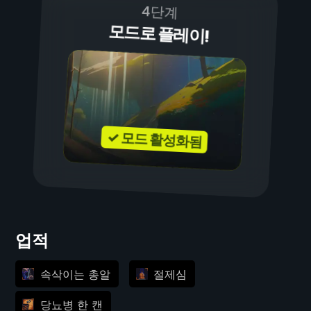
4단계
모드로 플레이!
✓ 모드 활성화됨
업적
속삭이는 총알
절제심
당뇨병 한 캔