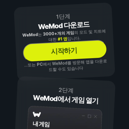
1단계
WeMod 다운로드
의 모드 및 치트에
3000+개의 게임
는
WeMod
입니다.
#1 앱
대한
시작하기
에서 WeMod를 방문해 앱을 다운로
PC
...또는
드할 수도 있습니다
2단계
WeMod에서 게임 열기
내 게임